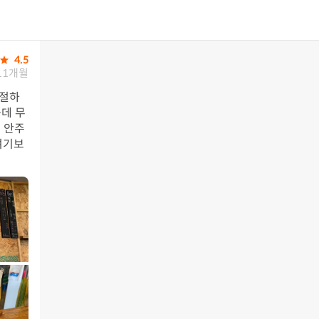
4.5
11개월
친절하
데 무
 안주
여기보