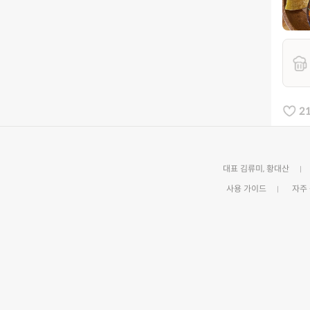
2
대표 김류미, 황대산
사용 가이드
자주