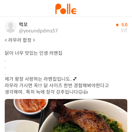
먹꼬
5.0
1년
@yeeundpdms57
< 라무라 합정 >

닭이 너무 맛있는 인생 라멘집

.

.

.

제가 왕창 사랑하는 라멘집입니도..💕 

라무라 가시면 꼭!!! 닭 사이즈 한번 경험해봐야한다고

생각해여.. 특히 녹에 장각 강추입니다😖👍