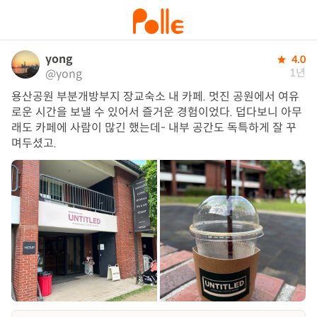
yong
4.0
1년
@yong
용산공원 부분개방부지 장교숙소 내 카페. 멋진 공원에서 여유
로운 시간을 보낼 수 있어서 즐거운 경험이었다. 덥다보니 아무
래도 카페에 사람이 많긴 했는데- 내부 공간도 독특하게 잘 꾸
며두셨고.