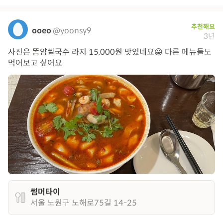
추천해요
ooeo
@yoonsy9
3년
사진은 똠얌쌀국수 라지 15,000원 맛있네요😀 다른 메뉴들도
먹어보고 싶어요
썸머타이
서울 노원구 노해로75길 14-25