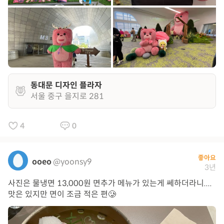
동대문 디자인 플라자
서울 중구 을지로 281
4
0
좋아요
ooeo
@yoonsy9
3년
사진은 물냉면 13,000원 면추가 메뉴가 있는게 쎄하더라니....
맛은 있지만 면이 조금 적은 편🥲