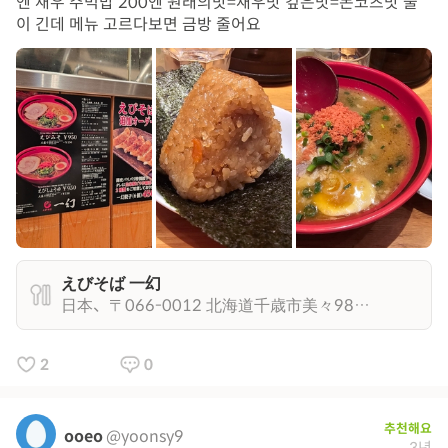
엔 새우 주먹밥 200엔 원래의맛=새우맛 깊은맛=돈코츠맛 줄
이 긴데 메뉴 고르다보면 금방 줄어요
えびそば 一幻
日本、〒066-0012 北海道千歳市美々987−２２ 新千歳空港ターミナルビル
2
0
추천해요
ooeo
@yoonsy9
3년