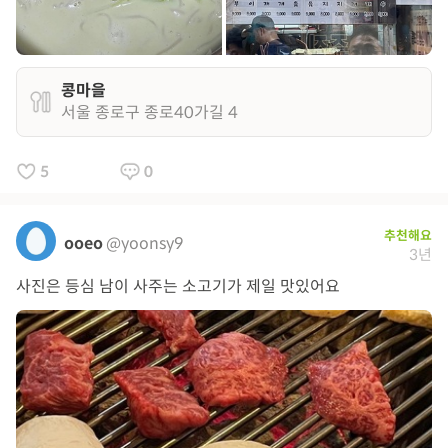
콩마을
서울 종로구 종로40가길 4
5
0
추천해요
ooeo
@yoonsy9
3년
사진은 등심 남이 사주는 소고기가 제일 맛있어요