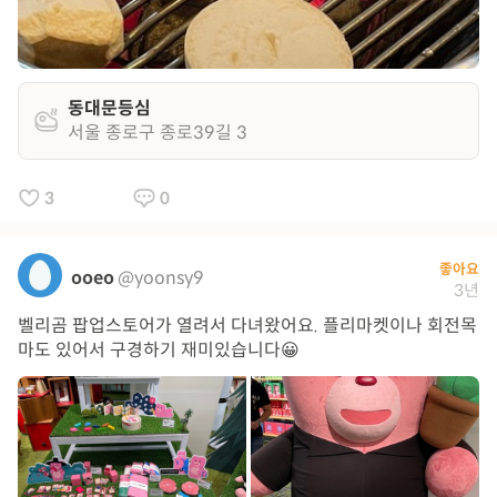
동대문등심
서울 종로구 종로39길 3
3
0
좋아요
ooeo
@yoonsy9
3년
벨리곰 팝업스토어가 열려서 다녀왔어요. 플리마켓이나 회전목
마도 있어서 구경하기 재미있습니다😀