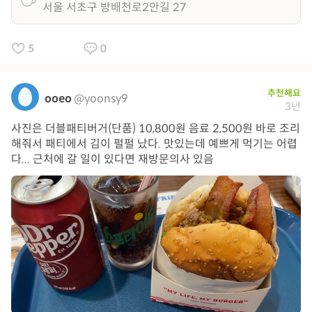
서울 서초구 방배천로2안길 27
5
0
추천해요
ooeo
@yoonsy9
3년
사진은 더블패티버거(단품) 10,800원 음료 2,500원 바로 조리
해줘서 패티에서 김이 펄펄 났다. 맛있는데 예쁘게 먹기는 어렵
다... 근처에 갈 일이 있다면 재방문의사 있음