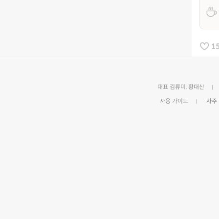
1
대표 김류미, 황대산
사용 가이드
자주