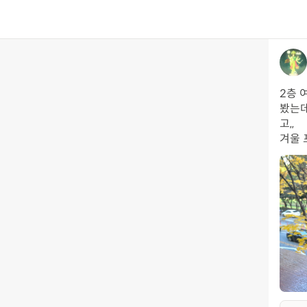
2층 
봤는데
고,, 

겨울 