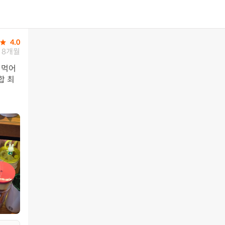
4.0
8개월
 먹어
합 최