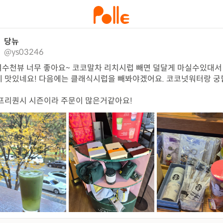
당뉴
@ys03246
여수천뷰 너무 좋아요~ 코코말차 리치시럽 빼면 덜달게 마실수있대서
 맛있네요! 다음에는 클래식시럽을 빼봐야겠어요. 코코넛워터랑 궁
프리퀀시 시즌이라 주문이 많은거같아요!