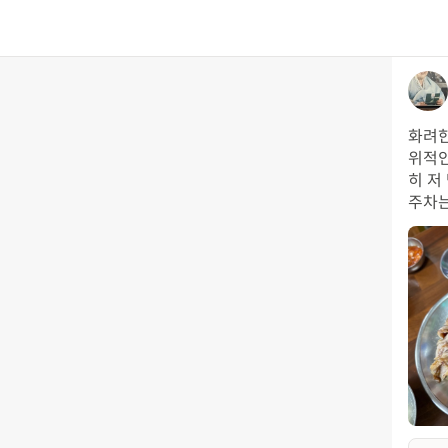
화려한
위적인
히 저
주차는