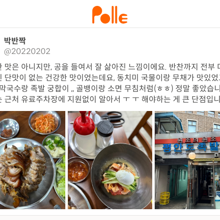
박반짝
@20220202
 맛은 아니지만, 공을 들여서 잘 삶아진 느낌이에요. 반찬까지 전부 
 단맛이 없는 건강한 맛이었는데요, 동치미 국물이랑 무채가 맛있었고
 막국수랑 족발 궁합이 ,, 골뱅이랑 소면 무침처럼(ㅎㅎ) 정말 좋았습니
 근처 유료주차장에 지원없이 알아서 ㅜ ㅜ 해야하는 게 큰 단점입니