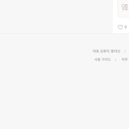
9
대표 김류미, 황대산
사용 가이드
자주