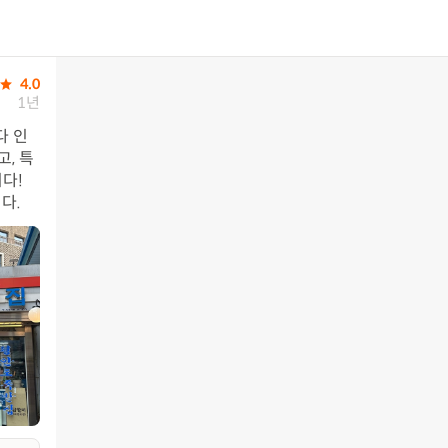
4.0
1년
다 인
, 특
다! 
다.