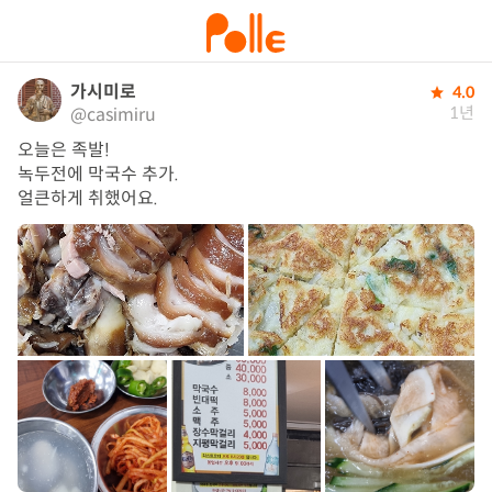
가시미로
4.0
1년
@casimiru
오늘은 족발!

녹두전에 막국수 추가.

얼큰하게 취했어요.