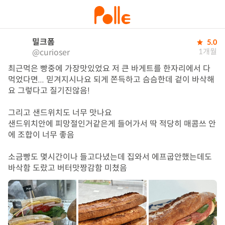
밀크폼
5.0
1개월
@curioser
최근먹은 빵중에 가장맛있었요 저 큰 바게트를 한자리에서 다
먹었다면... 믿겨지시나요 되게 쫀득하고 슴슴한데 겉이 바삭해
요 그렇다고 질기진않음! 

그리고 샌드위치도 너무 맛나요 

샌드위치안에 피망절인거같은게 들어가서 딱 적당히 매콤쓰 안
에 조합이 너무 좋음

소금빵도 몇시간이나 들고다녔는데 집와서 에프굽안했는데도 
바삭함 도랐고 버터맛짱감함 미쳤음