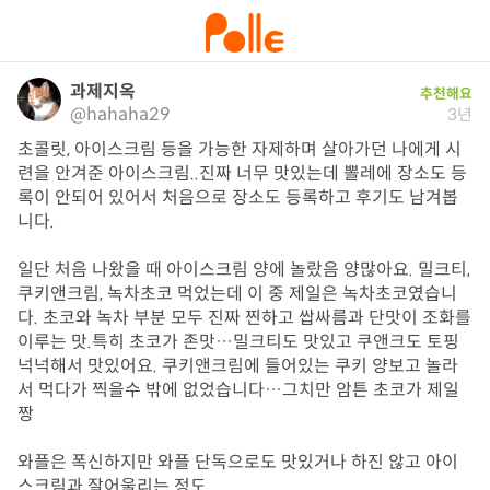
과제지옥
추천해요
@hahaha29
3년
초콜릿, 아이스크림 등을 가능한 자제하며 살아가던 나에게 시
련을 안겨준 아이스크림..진짜 너무 맛있는데 뽈레에 장소도 등
록이 안되어 있어서 처음으로 장소도 등록하고 후기도 남겨봅
니다.

일단 처음 나왔을 때 아이스크림 양에 놀랐음 양많아요. 밀크티, 
쿠키앤크림, 녹차초코 먹었는데 이 중 제일은 녹차초코였습니
다. 초코와 녹차 부분 모두 진짜 찐하고 쌉싸름과 단맛이 조화를 
이루는 맛.특히 초코가 존맛…밀크티도 맛있고 쿠앤크도 토핑 
넉넉해서 맛있어요. 쿠키앤크림에 들어있는 쿠키 양보고 놀라
서 먹다가 찍을수 밖에 없었습니다…그치만 암튼 초코가 제일 
짱

와플은 폭신하지만 와플 단독으로도 맛있거나 하진 않고 아이
스크림과 잘어울리는 정도
