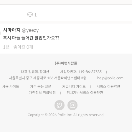
1
시마아지
@yeezy
혹시 마늘 들어간 찰밥인가요??
1년
좋아요 0개
(주)어떤사람들
대표 김류미, 황대산
사업자번호: 119-86-87585
서울특별시 중구 세종대로 136 서울파이낸스센터 3층
help@polle.com
사용 가이드
자주 묻는 질문
커뮤니티 가이드
서비스 이용약관
개인정보 취급방침
위치기반서비스 이용약관
Copyright © 2026 Polle Inc. All rights reserved.