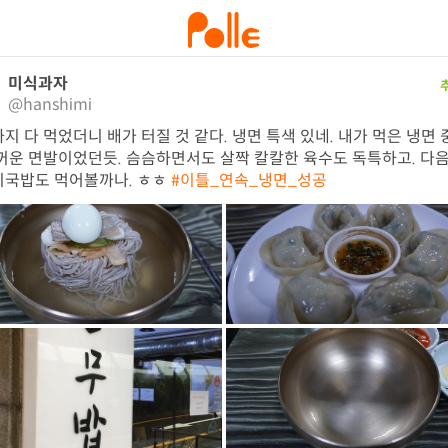
미식과자
@hanshimi
지 다 먹었더니 배가 터질 것 같다. 냉면 특색 있네. 내가 먹은 냉면 
꺼운 면발이었던듯. 슴슴하면서도 살짝 칼칼한 육수도 독특하고. 다음
국밥도 먹어볼까나. ㅎㅎ 
#이틀_연속_냉면_성공