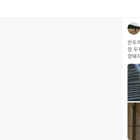
만두까
장 두
양돼지