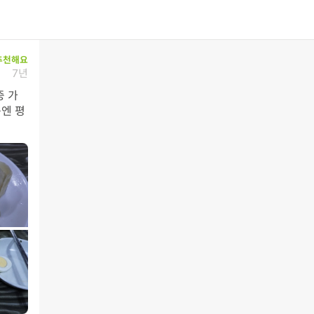
추천해요
7년
중 가
엔 평