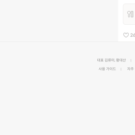
2
대표 김류미, 황대산
사용 가이드
자주