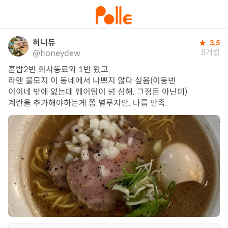
허니듀
3.5
8개월
@honeydew
혼밥2번 회사동료와 1번 왔고. 

라멘 불모지 이 동네에서 나쁘지 않다 싶음(이동넨

이이네 밖에 없는데 웨이팅이 넘 심해. 그정돈 아닌데)

계란을 추가해야하는게 쫌 별루지만. 나름 만족.