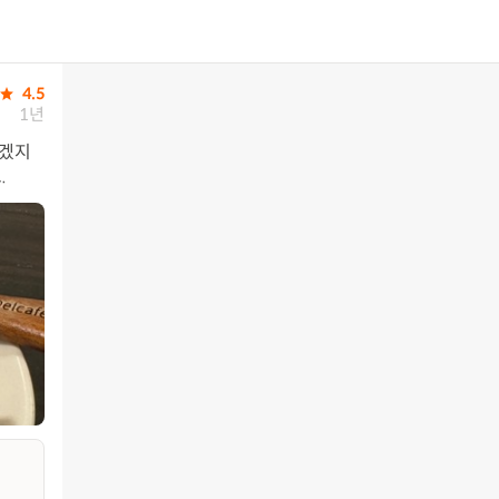
4.5
1년
많겠지
.