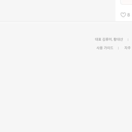
8
대표 김류미, 황대산
사용 가이드
자주