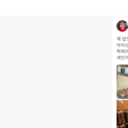
제 입
아이싱
퍽퍽하
개인적