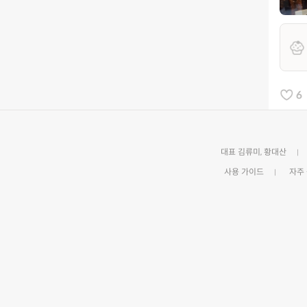
6
대표 김류미, 황대산
사용 가이드
자주