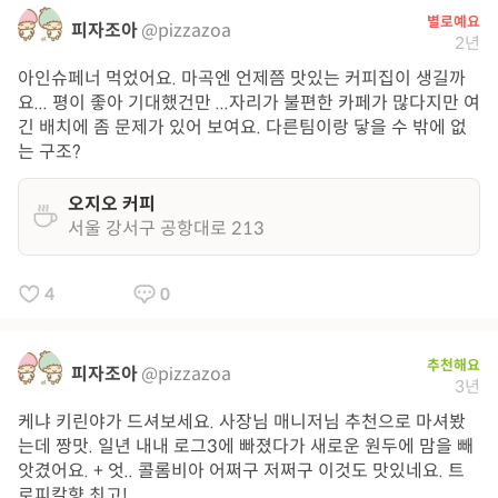
별로예요
피자조아
@pizzazoa
2년
아인슈페너 먹었어요. 마곡엔 언제쯤 맛있는 커피집이 생길까
요... 평이 좋아 기대했건만 ...자리가 불편한 카페가 많다지만 여
긴 배치에 좀 문제가 있어 보여요. 다른팀이랑 닿을 수 밖에 없
는 구조?
오지오 커피
서울 강서구 공항대로 213
4
0
추천해요
피자조아
@pizzazoa
3년
케냐 키린야가 드셔보세요. 사장님 매니저님 추천으로 마셔봤
는데 짱맛. 일년 내내 로그3에 빠졌다가 새로운 원두에 맘을 빼
앗겼어요. + 엇.. 콜롬비아 어쩌구 저쩌구 이것도 맛있네요. 트
로피칼향 최고!