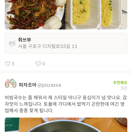
취쓰부
서울 구로구 디지털로33길 11
5
0
추천해요
피자조아
@pizzazoa
3년
비빔국수는 좀 매워서 제 스타일 아니구 옹심이가 넘 맛나요. 감
자맛이 느껴집니다. 토욜에 가디에서 밥먹기 곤란한데 여긴 영
업해서 종종 찾게 됩니다.