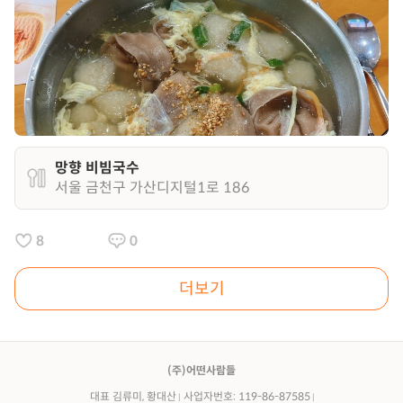
망향 비빔국수
서울 금천구 가산디지털1로 186
8
0
더보기
(주)어떤사람들
대표 김류미, 황대산
사업자번호: 119-86-87585