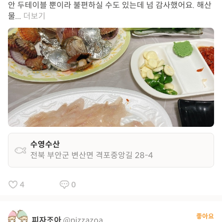
안 두테이블 뿐이라 불편하실 수도 있는데 넘 감사했어요. 해산
물...
더보기
수영수산
전북 부안군 변산면 격포중앙길 28-4
4
0
좋아요
피자조아
@pizzazoa