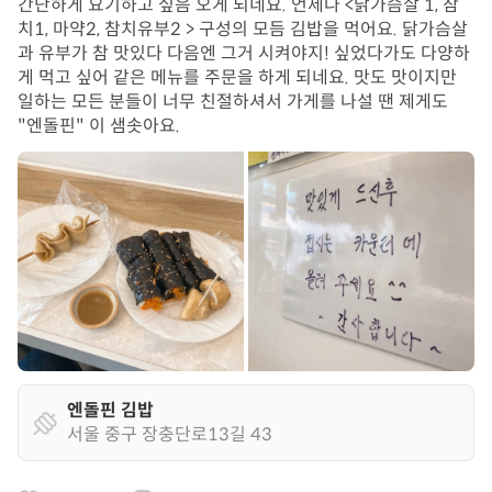
간단하게 요기하고 싶음 오게 되네요. 언제나 <닭가슴살 1, 참
치1, 마약2, 참치유부2 > 구성의 모듬 김밥을 먹어요. 닭가슴살
과 유부가 참 맛있다 다음엔 그거 시켜야지! 싶었다가도 다양하
게 먹고 싶어 같은 메뉴를 주문을 하게 되네요. 맛도 맛이지만
일하는 모든 분들이 너무 친절하셔서 가게를 나설 땐 제게도
"엔돌핀" 이 샘솟아요.
엔돌핀 김밥
서울 중구 장충단로13길 43