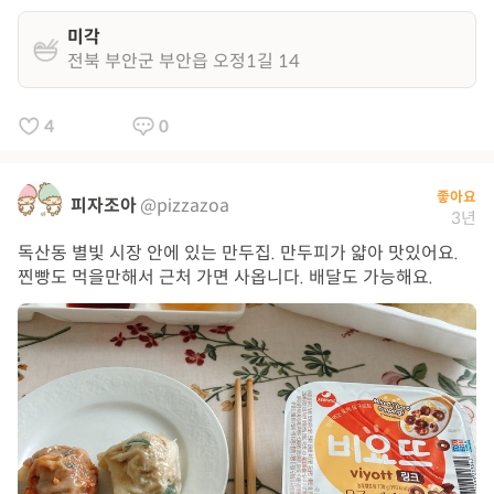
미각
전북 부안군 부안읍 오정1길 14
4
0
좋아요
피자조아
@pizzazoa
3년
독산동 별빛 시장 안에 있는 만두집. 만두피가 얇아 맛있어요.
찐빵도 먹을만해서 근처 가면 사옵니다. 배달도 가능해요.