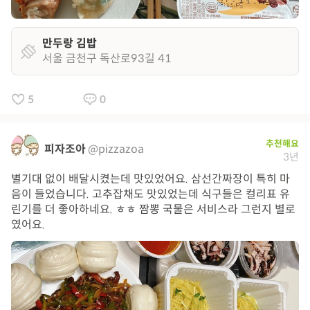
만두랑 김밥
서울 금천구 독산로93길 41
5
0
추천해요
피자조아
@pizzazoa
3년
별기대 없이 배달시켰는데 맛있었어요. 삼선간짜장이 특히 마
음이 들었습니다. 고추잡채도 맛있었는데 식구들은 컬리표 유
린기를 더 좋아하네요. ㅎㅎ 짬뽕 국물은 서비스라 그런지 별로
였어요.