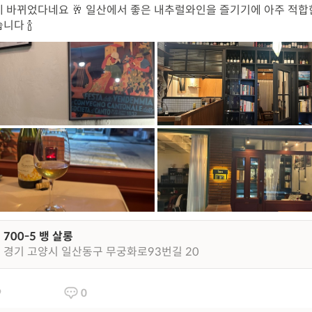
 바뀌었다네요 🥂 일산에서 좋은 내추럴와인을 즐기기에 아주 적합
니다 🍾
700-5 뱅 살롱
경기 고양시 일산동구 무궁화로93번길 20
9
0