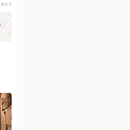
별로 0
유