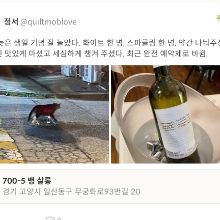
정서
@quiltmoblove
늦은 생일 기념 잘 놀았다. 화이트 한 병, 스파클링 한 병, 약간 나눠주
 맛있게 마셨고 세심하게 챙겨 주셨다. 최근 완전 예약제로 바뀜.
700-5 뱅 살롱
경기 고양시 일산동구 무궁화로93번길 20