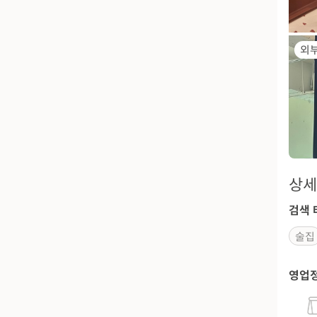
외
상세
검색 
술집
영업