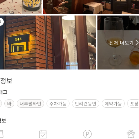
부
전체 더보기
정보
태그
바
내추럴와인
주차가능
반려견동반
예약가능
포장
정보