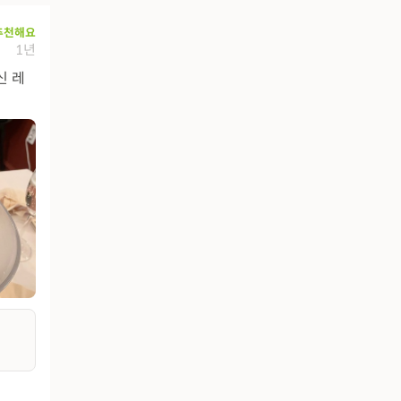
추천해요
1년
신 레