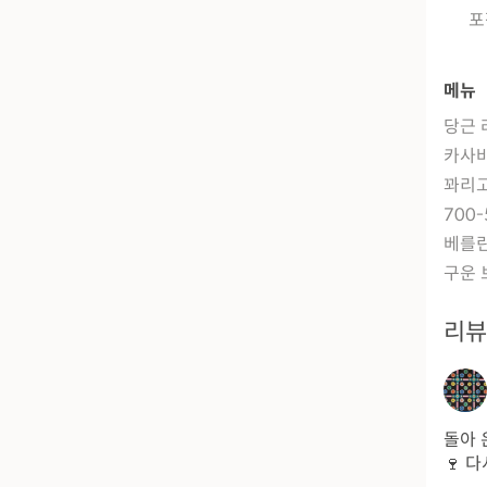
포
메뉴
당근 
카사
꽈리고
700
베를린
구운 
리
돌아 
🍷 