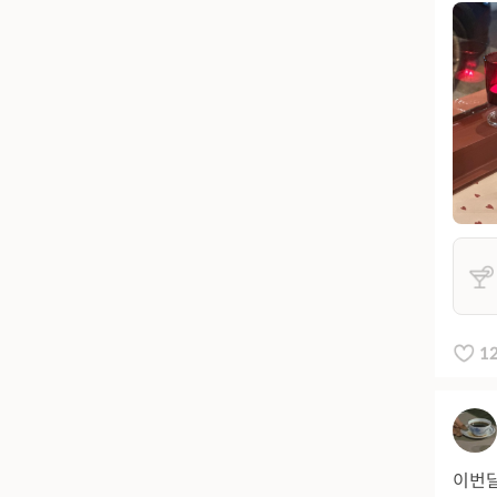
1
이번달