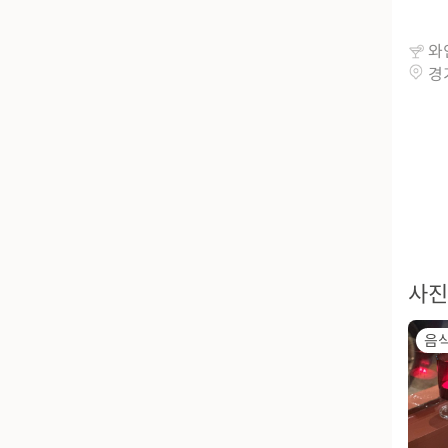
와
경
사진
음