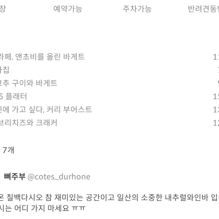
장
예약가능
주차가능
반려견동
라페, 앤초비를 올린 바게트
1
바칩
추 구이와 바게트
-5 플래터
1
에 가고 싶다, 커리 부어스트
1
브리치즈와 크래커
1
뷰
7개
뼈주부
@cotes_durhone
온 칠백다시오 참 재미있는 공간이고 일산의 소중한 내추럴와인바 
다시는 어디 가지 마세요 ㅠㅠ