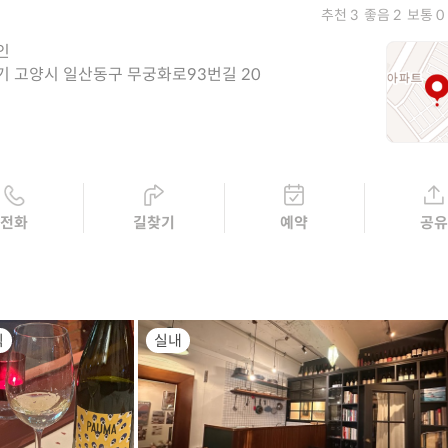
추천 3
좋음 2
보통 0
인
기 고양시 일산동구 무궁화로93번길 20
전화
길찾기
예약
공
식
실내