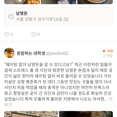
남영돈
서울 성동구 성수이로16길 32
4
0
4.0
혼밥하는 대학생
@ymcho02
2개월
“웨이팅 없이 남영돈을 갈 수 있다고요?” 최근 이런저런 일들이
겹쳐 스트레스 풀 겸 지인과 방문한 남영돈 본점과 달리 매장 공
간이 넓은 편이라 웨이팅 없이 바로 들어갈 수 있었습니다 가브
리살은 상향 평준화가 된 데다 그동안 맛있는 곳들을 많이 다녀
서인지 처음 먹었을 때의 충격은 아니었지만 여전히 만족스러
웠고 항정살은 같이 간 지인과 감탄이 나올 정도로 확실히 인상
깊었습니다 특히 두툼하게 올라온 지방에서 나오는 아삭한...
더
보기