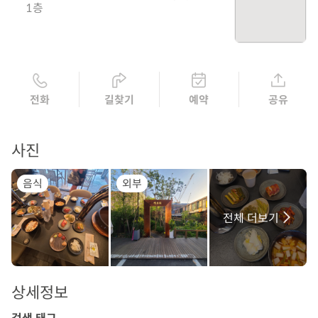
1층
전화
길찾기
예약
공유
사진
음식
외부
전체 더보기
상세정보