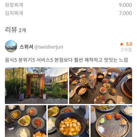
된장찌개
9,000
김치찌개
7,000
리뷰
2개
5.0
스위셔
@swisherjun
2개월
음식5 분위기5 서비스5 본점보다 훨씬 쾌척하고 맛잇는 느낌