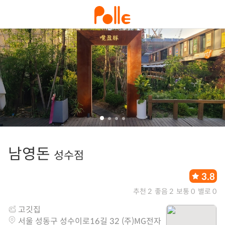
남영돈
성수점
3.8
추천 2
좋음 2
보통 0
별로 0
고깃집
서울 성동구 성수이로16길 32 (주)MG전자