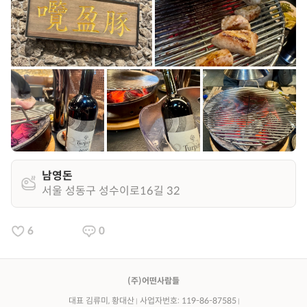
남영돈
서울 성동구 성수이로16길 32
6
0
(주)어떤사람들
대표 김류미, 황대산
사업자번호: 119-86-87585