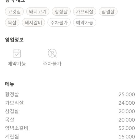
검색 태그
고깃집
돼지고기
항정살
가브리살
삼겹살
목살
돼지갈비
주차불가
예약가능
영업정보
예약가능
주차불가
메뉴
항정살
25,000
가브리살
24,000
삼겹살
20,000
목살
20,000
양념소갈비
52,000
계란찜
15,000