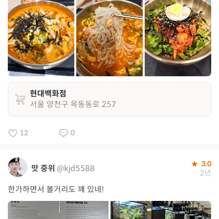
현대백화점
서울 양천구 목동동로 257
12
0
3.0
맛 중위
@kjd5588
2년
한가하면서 볼거리도 꽤 있네!