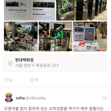
현대백화점
서울 양천구 목동동로 257
6
0
seha
@obluesky
2년
오뎅국물 없이 잘라져 있는 꼬마김밥을 먹기가 매우 힘들다는