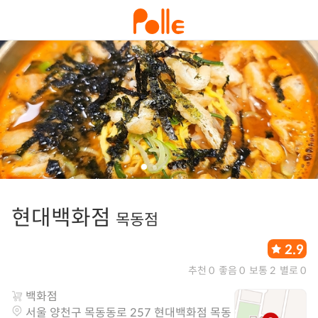
현대백화점
목동점
2.9
추천 0
좋음 0
보통 2
별로 0
백화점
서울 양천구 목동동로 257 현대백화점 목동