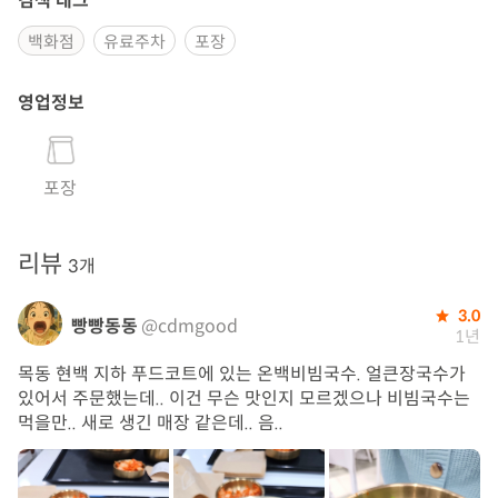
검색 태그
백화점
유료주차
포장
영업정보
포장
리뷰
3개
3.0
빵빵동동
@cdmgood
1년
목동 현백 지하 푸드코트에 있는 온백비빔국수. 얼큰장국수가
있어서 주문했는데.. 이건 무슨 맛인지 모르겠으나 비빔국수는
먹을만.. 새로 생긴 매장 같은데.. 음..