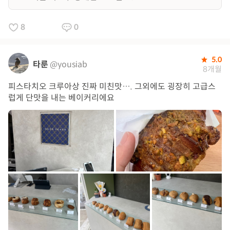
8
0
5.0
타룬
@yousiab
8개월
피스타치오 크루아상 진짜 미친맛…. 그외에도 굉장히 고급스
럽게 단맛을 내는 베이커리에요