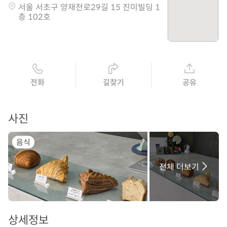
서울 서초구 양재천로29길 15 진미빌딩 1
층 102호
전화
길찾기
공유
사진
음식
전체 더보기
상세정보