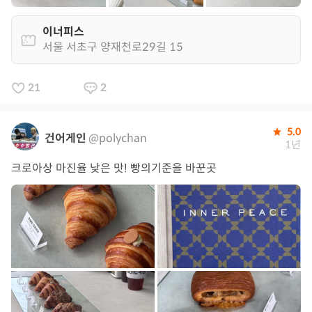
이너피스
서울 서초구 양재천로29길 15
21
2
5.0
건어게인
@polychan
1년
크로아상 마진율 낮은 맛! 빵의기준을 바꾼곳