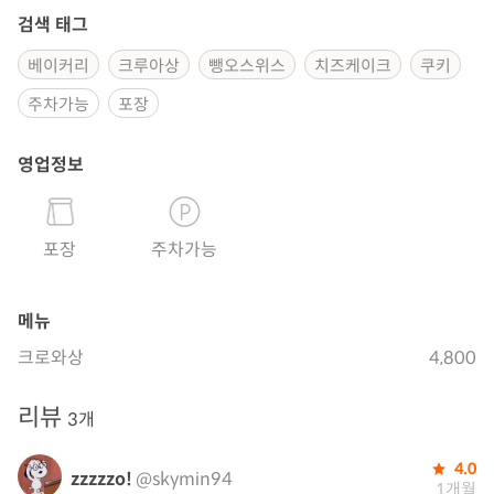
검색 태그
베이커리
크루아상
뺑오스위스
치즈케이크
쿠키
주차가능
포장
영업정보
포장
주차가능
메뉴
크로와상
4,800
리뷰
3개
4.0
zzzzzo!
@skymin94
1개월