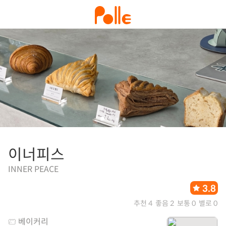
이너피스
INNER PEACE
3.8
추천 4
좋음 2
보통 0
별로 0
베이커리