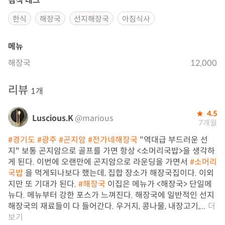
검색 태그
한식
해장국
선지해장국
아침식사
메뉴
해장국
12,000
리뷰
1개
4.5
Luscious.K
@marious
7개월
#경기도
#광주
#곤지암
#전가네해장국
"역대급 부드러운 선
지" 보통 곤지암으로 골프를 가면 항상 <소머리국밥>을 생각하
게 된다. 이번에 오랜만에 곤지암으로 라운딩을 가면서
#소머리
국밥
을 먹게되나보다 했는데, 집합 장소가 해장국집이다. 이외
지만 또 기대가 된다.
#해장국
이집은 메뉴가 <해장국> 단일메
뉴다. 메뉴부터 강한 포스가 느껴진다. 해장국에 일반적인 선지
해장국의 재료들이 다 들어간다. 우거지, 콩나물, 내장고기,...
더
보기