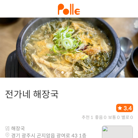
전가네 해장국
3.4
추천 1
좋음 0
보통 0
별로 0
해장국
경기 광주시 곤지암읍 광여로 43 1층