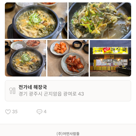
전가네 해장국
경기 광주시 곤지암읍 광여로 43
35
4
(주)어떤사람들