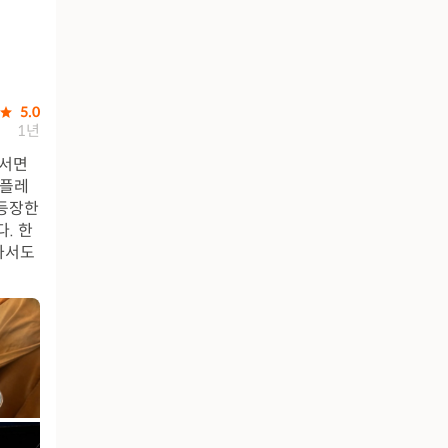
5.0
1년
어서면
 플레
 등장한
. 한
와서도