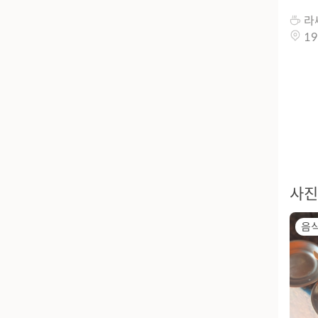
라
19
사진
음