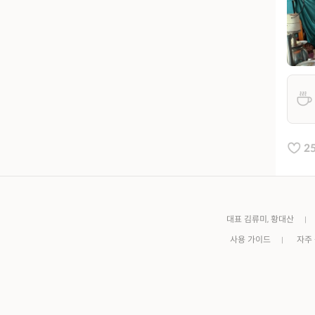
2
대표 김류미, 황대산
사용 가이드
자주