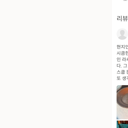
리
현지인
시큼한
인 라
다. 
스쿱 
또 생각