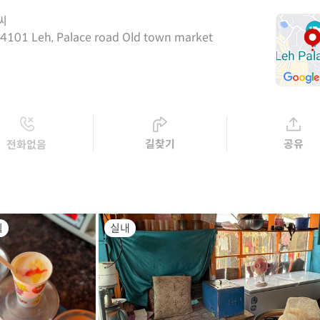
씨
4101 Leh, Palace road Old town market
길찾기
공유
전화없음
식
실내