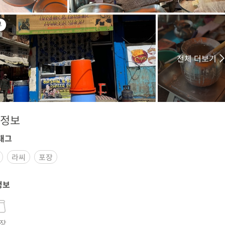
부
전체 더보기
정보
태그
라씨
포장
정보
장