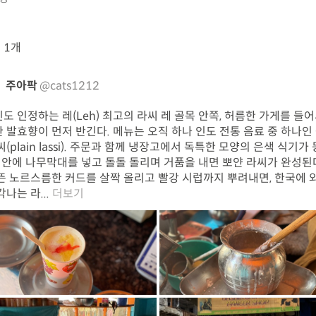
뷰
1개
주아팍
@cats1212
도 인정하는 레(Leh) 최고의 라씨 레 골목 안쪽, 허름한 가게를 들
 발효향이 먼저 반긴다. 메뉴는 오직 하나 인도 전통 음료 중 하나인
씨(plain lassi). 주문과 함께 냉장고에서 독특한 모양의 은색 식기가
그 안에 나무막대를 넣고 돌돌 돌리며 거품을 내면 뽀얀 라씨가 완성된다
뜬 노르스름한 커드를 살짝 올리고 빨강 시럽까지 뿌려내면, 한국에 
나는 라...
더보기