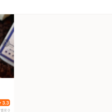
3.3
별로 0