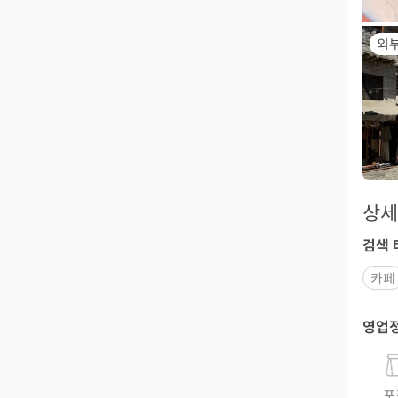
외
상세
검색 
카페
영업
포