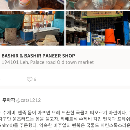
BASHIR & BASHIR PANEER SHOP
194101 Leh, Palace road Old town market
5
6
주아팍
@cats1212
 수제비, 뗀뚝 몸이 아프면 으레 뜨끈한 국물이 떠오르기 마련이다.
자꾸만 움츠러드는 몸을 풀고자, 티베트식 수제비 치킨 뗀뚝과 프레쉬
Salted)를 주문했다. 익숙한 비주얼의 뗀뚝은 국물도 치킨스톡스러