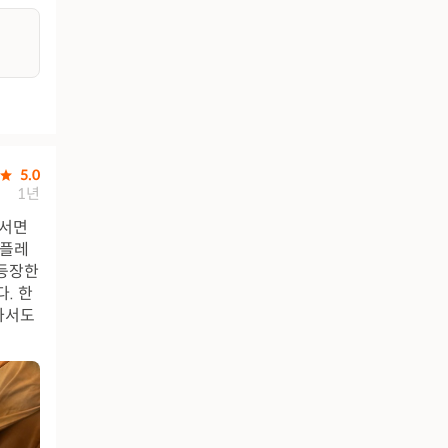
5.0
1년
어서면
 플레
 등장한
. 한
와서도