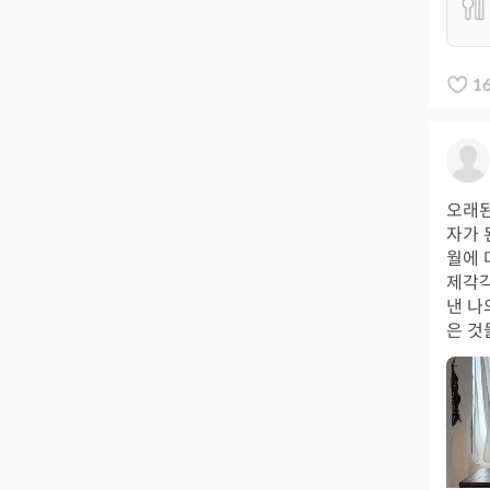
1
오래된
자가 
월에 
제각각
낸 나
은 것