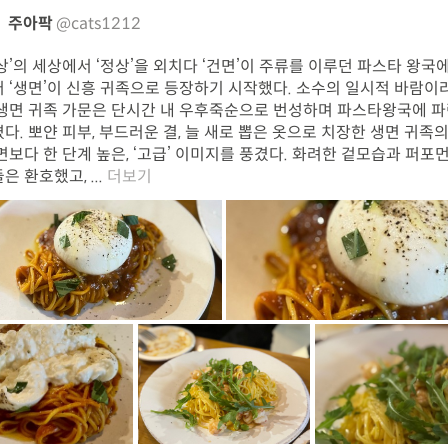
주아팍
@cats1212
상’의 세상에서 ‘정상’을 외치다 ‘건면’이 주류를 이루던 파스타 왕국
 ‘생면’이 신흥 귀족으로 등장하기 시작했다. 소수의 일시적 바람이
생면 귀족 가문은 단시간 내 우후죽순으로 번성하며 파스타왕국에 
다. 뽀얀 피부, 부드러운 결, 늘 새로 뽑은 옷으로 치장한 생면 귀족
면보다 한 단계 높은, ‘고급’ 이미지를 풍겼다. 화려한 겉모습과 퍼포
은 환호했고, ...
더보기