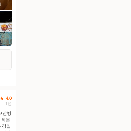
4.0
1년
 고산병
 레몬
운 감칠