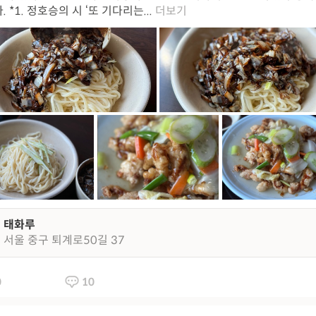
 *1. 정호승의 시 ‘또 기다리는...
더보기
태화루
서울 중구 퇴계로50길 37
0
10