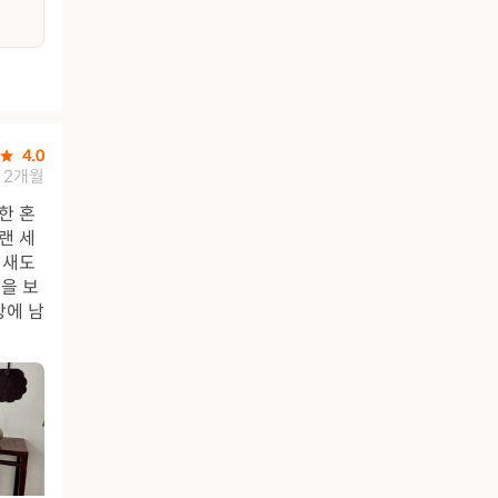
4.0
2개월
한 혼
랜 세
김새도
을 보
상에 남