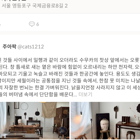
서울 영등포구 국제금융로8길 2
6
6
주아팍
@cats1212
 것들 사이에서 일행과 같이 오더라도 수무카의 찻상 앞에서는 오롯
된다. 창 틈새로 새는 옅은 바람에 힘없이 오르내리는 하얀 천자락, 오
마모되고 기울고 녹슬고 바래진 것들과 한공간에 놓인다. 용도도 생
이지만 세월이라는 공통점을 지닌 것들 속에서, 한참 못 미치는 나날
의 자잘한 번뇌는 한결 가벼워진다. 낡을지언정 사라지지 않고 이 세
들의 버텨냄 속에서 단단함을 배운다...
더보기