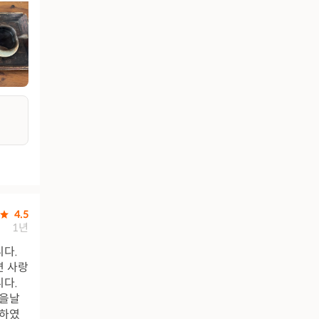
4.5
1년
니다.
면 사랑
니다.
가을날
복하였