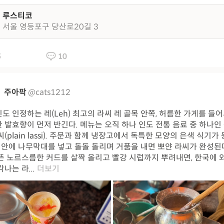
루스티코
서울 영등포구 당산로20길 3
5
10
주아팍
@cats1212
도 인정하는 레(Leh) 최고의 라씨 레 골목 안쪽, 허름한 가게를 들
 발효향이 먼저 반긴다. 메뉴는 오직 하나 인도 전통 음료 중 하나인
씨(plain lassi). 주문과 함께 냉장고에서 독특한 모양의 은색 식기가
그 안에 나무막대를 넣고 돌돌 돌리며 거품을 내면 뽀얀 라씨가 완성된다
뜬 노르스름한 커드를 살짝 올리고 빨강 시럽까지 뿌려내면, 한국에 
나는 라...
더보기