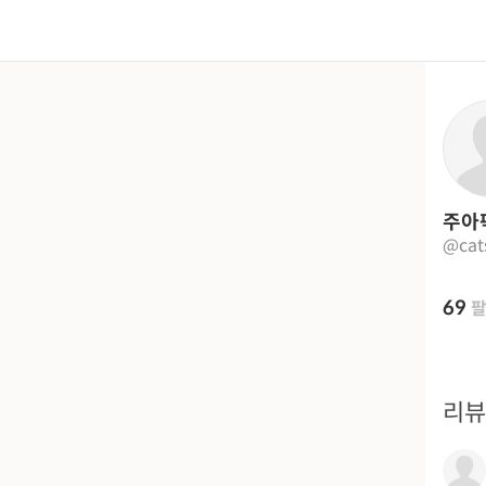
주아
@cat
69
리