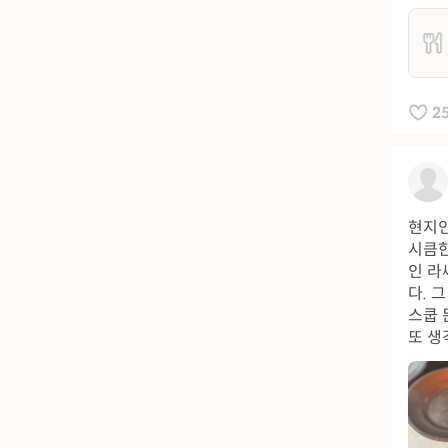
2
현지인
시큼한
인 라
다. 
스쿱 
또 생각