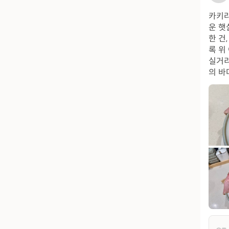
카키라
운 햇
한 건
록 위
실거리
의 바