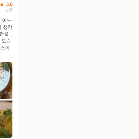
5.0
1년
에 어느
라 생각
파란을
의 모습
먼스에