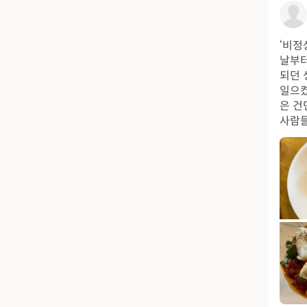
‘비정
날부터
되던 
일으켰
은 건
사람들