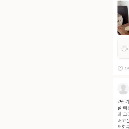
1
<또 
살 빼
과 그
배고픈
태화루