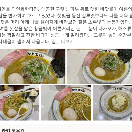
멘을 의인화한다면, 매끈한 구릿빛 피부 위로 맺힌 바닷물이 여름의
살을 반사하며 흐르고 있었다. 햇빛을 등진 실루엣보다도 나를 더욱 
, 젖은 머리 아래 나를 뚫어지게 바라보던 짙은 초록빛의 눈동자였다.
 여름 햇살을 닮은 황금빛이 어른거리던 눈. 그 눈이 다가오자, 해조류
는 짭짤하고 진한 바다가 성큼 내게 밀려왔다. - 그릇이 놓인 순간부
다내음이 뿜어져 나옵니다. 짙...
더보기
카키 코우죠