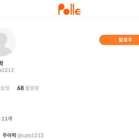
팔로우
팍
s1212
68
팔로잉
팔로워
뷰
11개
주아팍
@cats1212