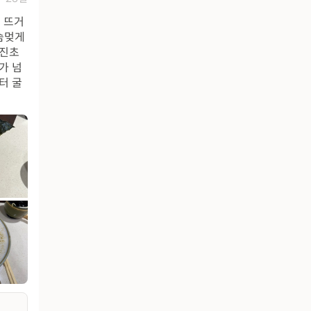
 뜨거
숨멎게
 진초
가 넘
터 굴