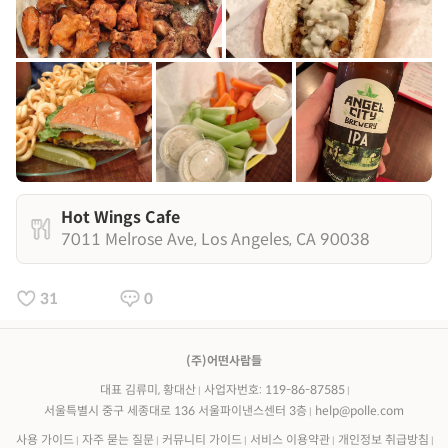
Hot Wings Cafe
7011 Melrose Ave, Los Angeles, CA 90038
31
0
(주)어떤사람들
대표 김류미, 황대산
사업자번호: 119-86-87585
서울특별시 중구 세종대로 136 서울파이낸스센터 3층
help@polle.com
사용 가이드
자주 묻는 질문
커뮤니티 가이드
서비스 이용약관
개인정보 취급방침