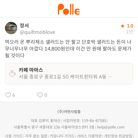
정서
1.0
1년
@quiltmoblove
먹으러 온 뿌리채소 샐러드는 안 팔고 단호박 샐러드는 돈이 너
무너무너무 아깝다 14,800원인데 이건 만 원에 팔아도 문제가 
될 것이다
카페 마마스
서울 종로구 종로1길 50 케이트윈타워 A동 1층
6
0
(주)어떤사람들
대표 김류미, 황대산
사업자번호: 119-86-87585
서울특별시 중구 세종대로 136 서울파이낸스센터 3층
help@polle.com
사용 가이드
자주 묻는 질문
커뮤니티 가이드
서비스 이용약관
개인정보 취급방침