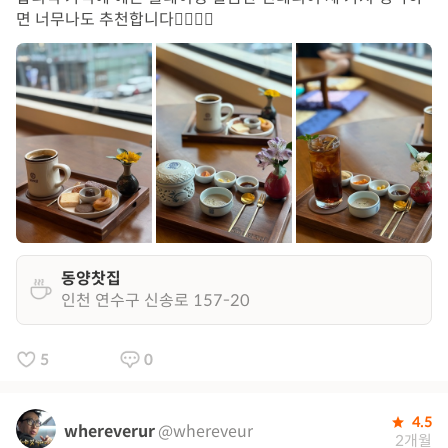
면 너무나도 추천합니다✊🏻✊🏻
동양찻집
인천 연수구 신송로 157-20
5
0
4.5
whereverur
@whereveur
2개월