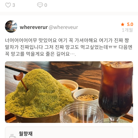
3
0
5.0
whereverur
@whereveur
1개월
너어어어어어무 맛있어요 여기 꼭 가셔야해요 여기가 진짜 짱
말차가 진짜입니다 그저 진짜 망고도 먹고싶었는데ㅠㅠ 다음엔
꼭 망고를 먹을게요 줄은 길어요….
월향재