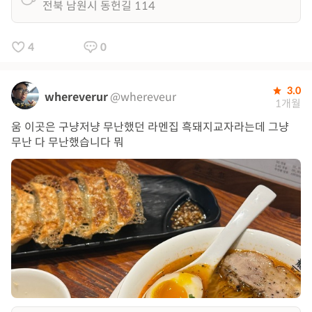
전북 남원시 동헌길 114
4
0
3.0
whereverur
@whereveur
1개월
움 이곳은 구냥저냥 무난했던 라멘집 흑돼지교자라는데 그냥
무난 다 무난했습니다 뭐