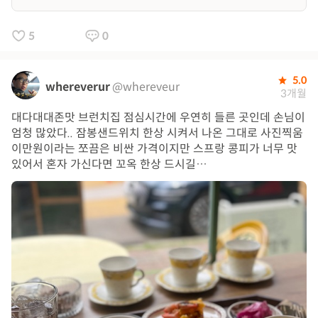
5
0
5.0
whereverur
@whereveur
3개월
대다대대존맛 브런치집 점심시간에 우연히 들른 곳인데 손님이
엄청 많았다.. 잠봉샌드위치 한상 시켜서 나온 그대로 사진찍움
이만원이라는 쪼끔은 비싼 가격이지만 스프랑 콩피가 너무 맛
있어서 혼자 가신다면 꼬옥 한상 드시길…