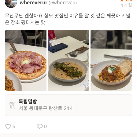
whereverur
@whereveur
1개월
무난무난 괜찮아요 청모 맛집인 이유를 알 것 같은 깨끗하고 넓
은 장소 평타치는 맛!
독립밀방
서울 동대문구 왕산로 214
5
0