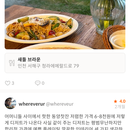
새들 브라운
인천 서해구 청라에메랄드로 79
3
0
4.0
whereverur
@whereveur
2개월
어머니들 사이에서 핫한 동양찻잔 저렴한 가격 6-8천원에 저렇
게 디저트가 나온다 사실 같이 주는 디저트는 평범무난하지만
합리적 가격에 예쁜 플레이팅 깔끔한 인테리어 세 가지 생각하