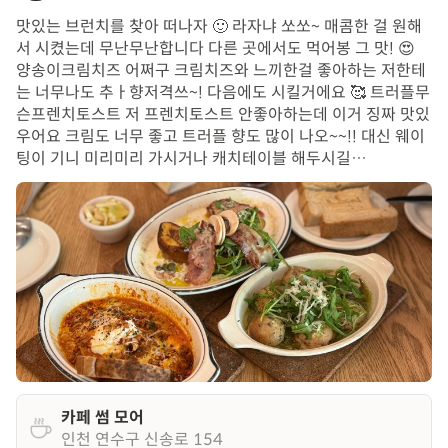
맛있는 브런치를 찾아 떠나자 🙂 라자냐 쏘쏘~ 매콤한 걸 원해
서 시켰는데 무난무난합니다 다른 곳에서도 먹어봉 그 맛! 😍
양송이크림치즈 어쩌구 크림치즈와 느끼한걸 좋아하는 저한테
는 너무나도 추ㅏ향저격쓰~! 다음에도 시킬거에요 🥰 트러플무
슨프렌치토스트 저 프렌치토스트 안좋아하는데 이거 징짜 맛있
우어요 크림도 너무 좋고 트러플 향도 많이 나오~~!! 대신 웨이
팅이 기니 미리미리 가시거나 캐치테이블 해두시길…
카페 썸 모어
인천 연수구 신송로 154