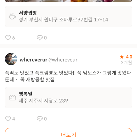
서양겹빵
경기 부천시 원미구 조마루로97번길 17-14
6
0
4.0
whereverur
@whereveur
3개월
쑥떡도 맛있고 쑥크림빵도 맛있다!! 쑥 맘모스가 그렇게 맛있다
둔데… 꼭 재방뭉할 맛집
행복밀
제주 제주시 서광로 239
4
0
더보기