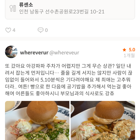
류센소
인천 남동구 선수촌공원로23번길 10-21
4
0
5.0
whereverur
@whereveur
1개월
또 갔아요 아강파파 주차가 어렵지만 그게 무슨 상관? 일단 내
려서 잡는게 먼저입니다… 줄을 길게 서지는 않지만 사람이 끊
임없이 들어와서 5,10분씩은 기다려야해요 제 최애는 고추뭐
더라.. 여튼! 빵으로 한 다음에 공기밥을 추가해서 먹는걸 좋아
해여 어른들도 좋아하시니 부모님과의 식사로도 강츄