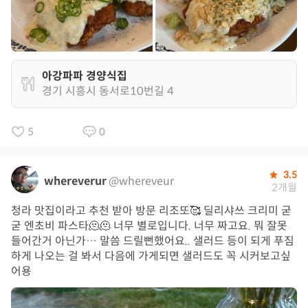
아강파파 경양식집
경기 시흥시 동서로10번길 4
5
0
3.5
whereverur
@whereveur
2개월
청라 맛집이라고 추천 받아 방문 리조또🥰 딜리샤쓰 크리미 굳
굳 엔초비 파스타🫠🫠 너무 별로입니다. 너무 짜고요. 뭐 잘못
들어간거 아닌가… 말씀 드릴뻔했어요.. 샐러드 등이 되게 푸짐
하게 나오는 걸 봐서 다음에 가게되면 샐러드도 꼭 시커보고싶
어용