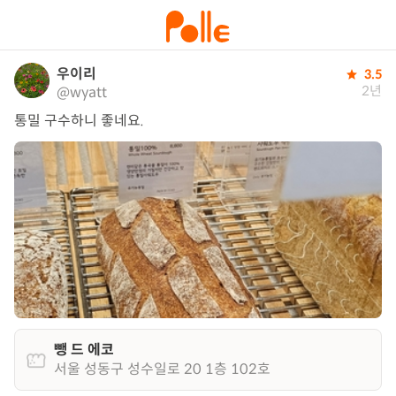
우이리
3.5
2년
@wyatt
통밀 구수하니 좋네요.
뺑 드 에코
서울 성동구 성수일로 20 1층 102호