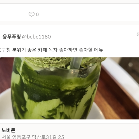
0
응푸푸링
@bebe1180
구청 분위기 좋은 카페 녹차 좋아하면 좋아할 메뉴
노버든
서울 영등포구 당산로31길 25