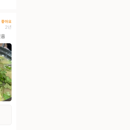
좋아요
2년
있음