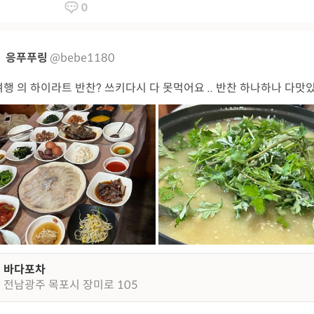
0
응푸푸링
@bebe1180
행 의 하이라트 반찬? 쓰키다시 다 못먹어요 .. 반찬 하나하나 다맛
바다포차
전남광주 목포시 장미로 105