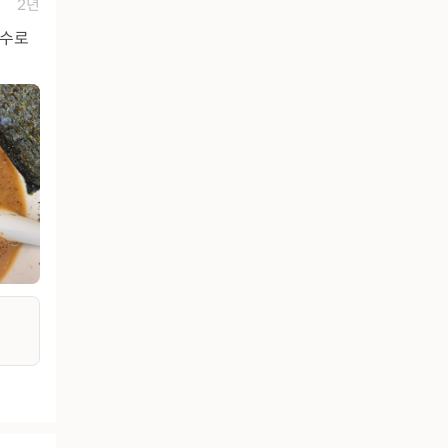
2년
육수로