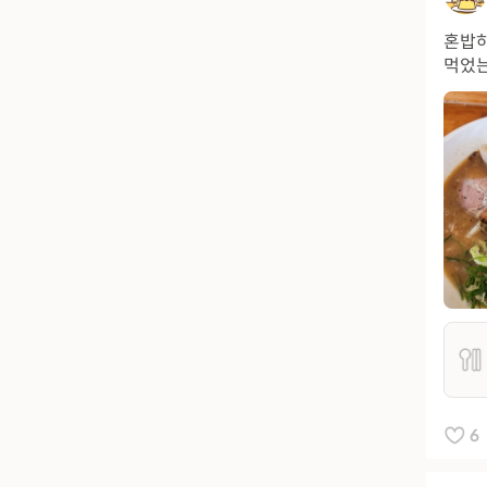
혼밥하
먹었는
6