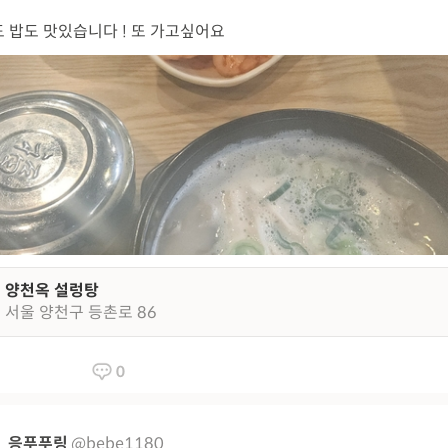
 밥도 맛있습니다 ! 또 가고싶어요
양천옥 설렁탕
서울 양천구 등촌로 86
0
응푸푸링
@bebe1180