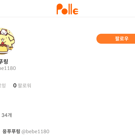
팔로우
푸링
be1180
0
로잉
팔로워
뷰
34개
응푸푸링
@bebe1180