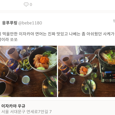
0
응푸푸링
@bebe1180
 먹을만한 이자카야 연어는 진짜 맛있고 나베는 좀 아쉬웠던 사케
적이라 쏘쏘
이자카야 우규
서울 서대문구 연세로7안길 7