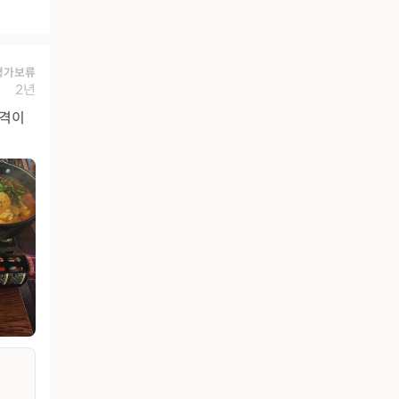
평가보류
2년
가격이