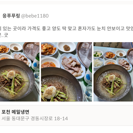
응푸푸링
@bebe1180
 있는 곳이라 가격도 좋고 양도 딱 맞고 혼자가도 눈치 안보이고 맛
..굿
포천 메밀냉면
서울 동대문구 경동시장로 18-14