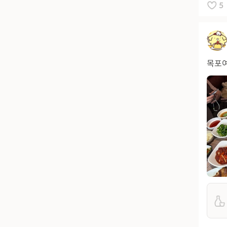
5
목포여