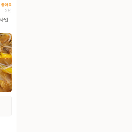
좋아요
2년
식사입