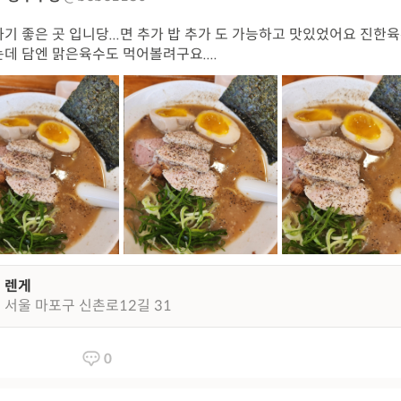
기 좋은 곳 입니당...면 추가 밥 추가 도 가능하고 맛있었어요 진한
데 담엔 맑은육수도 먹어볼려구요....
렌게
서울 마포구 신촌로12길 31
0