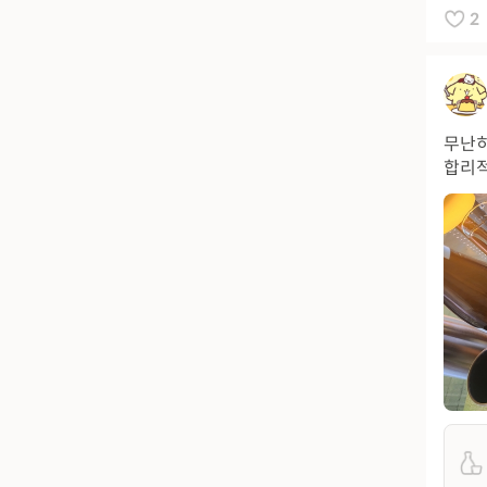
2
무난히
합리