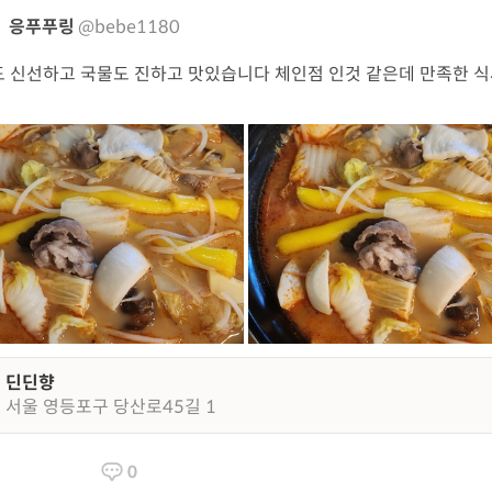
응푸푸링
@bebe1180
 신선하고 국물도 진하고 맛있습니다 체인점 인것 같은데 만족한 
딘딘향
서울 영등포구 당산로45길 1
0