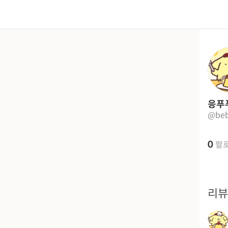
응푸
@be
0
팔
리