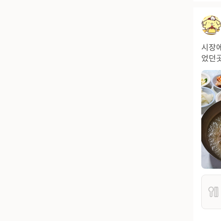
시장에
었던곳