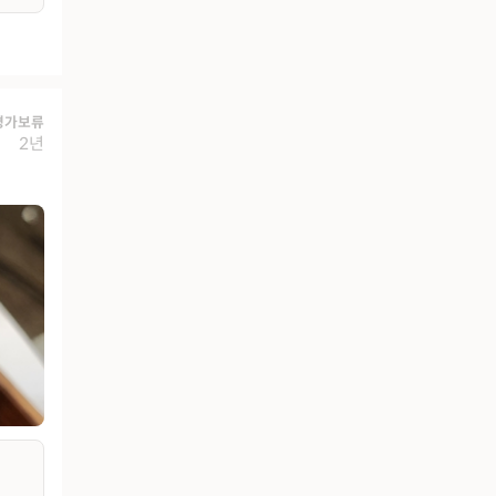
평가보류
2년