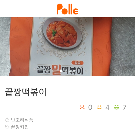
끝짱떡볶이
0
4
7
반조리식품
끝짱키친