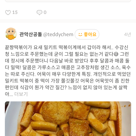
15
0
관악산공돌
@teddychem
좋아요
4년
끝짱떡볶이가 요새 밀키트 떡볶이계에서 갑이라 해서.. 수강신
청 느낌으로 주문했는데 굳이 그럴 필요는 없는거 같다😅 그런
데 정시에 주문했더니 다음날 바로 받았다 후후 달콤과 매콤 둘
다 밀떡! 달콤은 가루소스고 매콤은 고추장처럼 생긴 소스, 육수
는 따로 주신다. 어묵이 매우 다양한게 특징. 개인적으로 먹었던
밀키트 떡볶이 중 떡이 가장 쫄깃쫄깃 어묵은 어묵맛이 좀 진한
편인데 식감이 뭔가 약간 질긴? 느낌이 없지 않아 있는게 살짝
아...
더보기