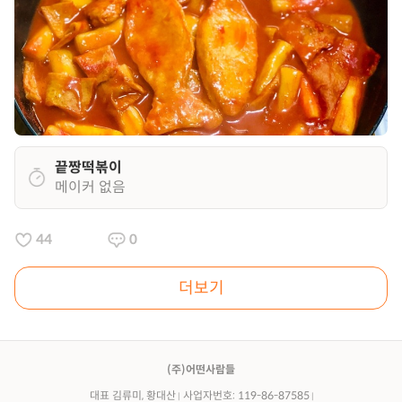
끝짱떡볶이
메이커 없음
44
0
더보기
(주)어떤사람들
대표 김류미, 황대산
사업자번호: 119-86-87585