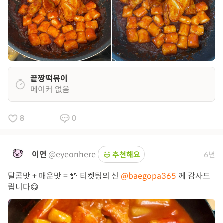
끝짱떡볶이
메이커 없음
8
0
이연
@eyeonhere
추천해요
6년
달콤맛 + 매운맛 = 💯 티켓팅의 신
@baegopa365
께 감사드
립니다😋