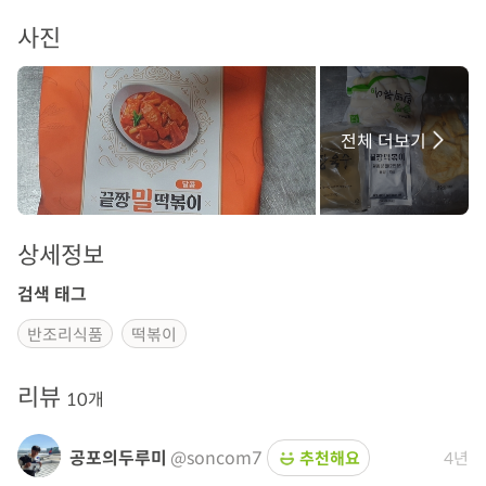
사진
전체 더보기
상세정보
검색 태그
반조리식품
떡볶이
리뷰
10개
공포의두루미
@soncom7
추천해요
4년