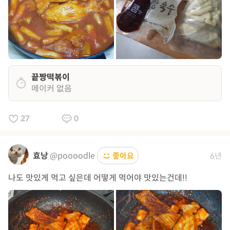
끝짱떡볶이
메이커 없음
27
0
효낭
@poooodle
좋아요
6년
나도 맛있게 먹고 싶은데 어떻게 먹어야 맛있는건데!!