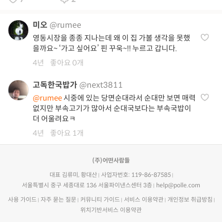
미오
@rumee
영동시장을 종종 지나는데 왜 이 집 가볼 생각을 못했
을까요~ ‘가고 싶어요’ 핀 꾸욱~!! 누르고 갑니다.
4년
좋아요 0개
고독한국밥가
@next3811
@rumee
시중에 있는 당면순대라서 순대만 보면 매력
없지만 부속고기가 많아서 순대국보다는 부속국밥이
더 어울려요ㅋ
4년
좋아요 1개
(주)어떤사람들
대표 김류미, 황대산
사업자번호: 119-86-87585
서울특별시 중구 세종대로 136 서울파이낸스센터 3층
help@polle.com
사용 가이드
자주 묻는 질문
커뮤니티 가이드
서비스 이용약관
개인정보 취급방침
위치기반서비스 이용약관