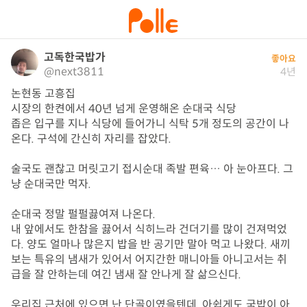
고독한국밥가
좋아요
@next3811
4년
논현동 고흥집

시장의 한켠에서 40년 넘게 운영해온 순대국 식당

좁은 입구를 지나 식당에 들어가니 식탁 5개 정도의 공간이 나
온다. 구석에 간신히 자리를 잡았다.

술국도 괜찮고 머릿고기 접시순대 족발 편육… 아 눈아프다. 그
냥 순대국만 먹자.

순대국 정말 펄펄끓여져 나온다.

내 앞에서도 한참을 끓어서 식히느라 건더기를 많이 건져먹었
다. 양도 얼마나 많은지 밥을 반 공기만 말아 먹고 나왔다. 새끼
보는 특유의 냄새가 있어서 어지간한 매니아들 아니고서는 취
급을 잘 안하는데 여긴 냄새 잘 안나게 잘 삶으신다.

우리집 근처에 있으면 난 단골이였을텐데. 아쉽게도 국밥이 아