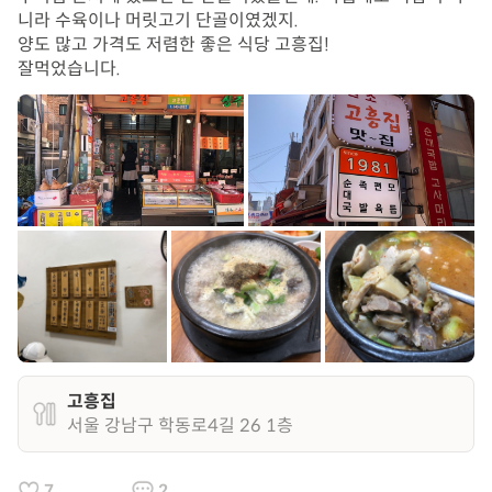
니라 수육이나 머릿고기 단골이였겠지.

양도 많고 가격도 저렴한 좋은 식당 고흥집!

잘먹었습니다.
고흥집
서울 강남구 학동로4길 26 1층
7
2