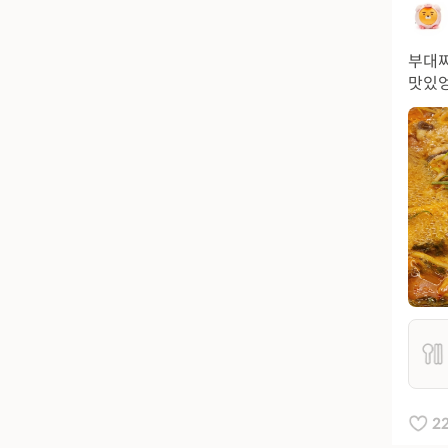
부대찌
맛있
2