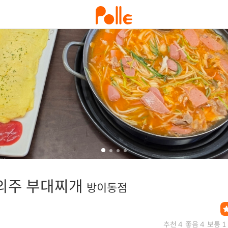
의주 부대찌개
방이동점
추천 4
좋음 4
보통 1