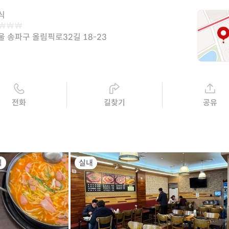
식
울 송파구 올림픽로32길 18-23
전화
길찾기
공유
식
실내