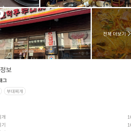
부
전체 더보기
정보
태그
부대찌개
찌개
1
치기
1