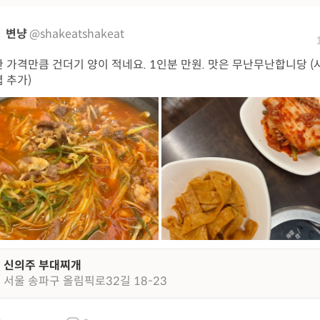
변냥
@shakeatshakeat
 가격만큼 건더기 양이 적네요. 1인분 만원. 맛은 무난무난합니당 
 추가)
신의주 부대찌개
서울 송파구 올림픽로32길 18-23