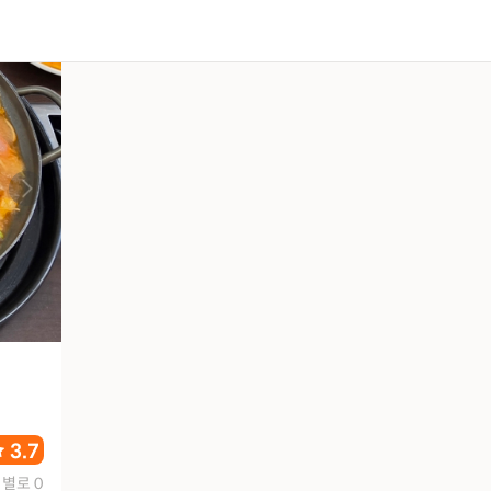
3.7
별로 0