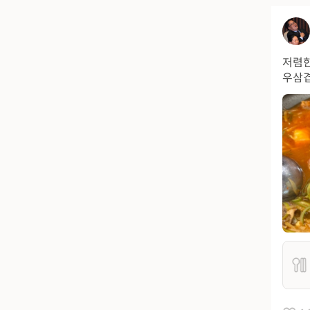
저렴한
우삼겹