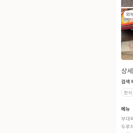
외
상세
검색 
한식
메뉴
부대
두루