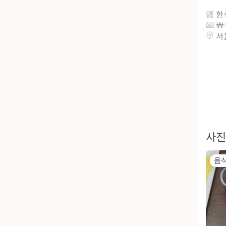
한
서
사진
음