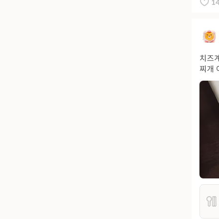
1
치즈계
찌개 