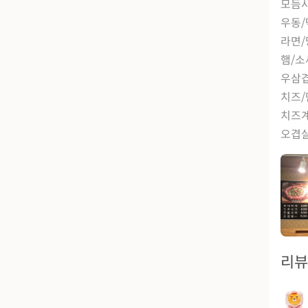
모듬
우동
라면
햄/
우삼
치즈
치즈
오겹
리