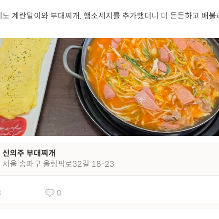
도 계란말이와 부대찌개. 햄소세지를 추가했더니 더 든든하고 배불
신의주 부대찌개
서울 송파구 올림픽로32길 18-23
8
0