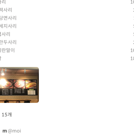
사리
1
/떡사리
/당면사리
소세지사리
겹사리
/만두사리
계란말이
1
살
1
뷰
15개
m
@moi