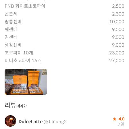
PNB 화이트초코파이
2,500
콘붓세
2,300
땅콩센베
10,000
깨센베
9,000
김센베
9,000
생강센베
9,000
초코파이 10개
23,000
미니초코파이 15개
27,000
리뷰
44개
4.0
DolceLatte
@JJeong2
7일