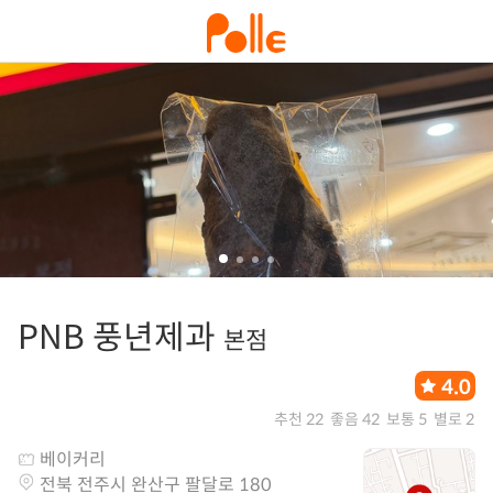
PNB 풍년제과
본점
4.0
추천 22
좋음 42
보통 5
별로 2
베이커리
전북 전주시 완산구 팔달로 180