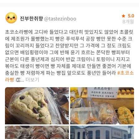
5.0
진부한취향
@tastezinboo
8개월
초코소라빵에 고디바 들었다고 대단히 맛있지도 않았어 초콜릿
에 제조원가 몰빵했는지 빵은 푸석푸석 공장 빵만 못한 수준 크
림이 꼬리까지 들었다고 찬양받지만 그 가격에 그 정도 크림도
없으면 배임횡령이야 그에 반해 윤기 흐르는 쫀닥한 빵피부터
근본이 다른 풍년제과 심지어 반값 크림이니 토핑이니 지지고
볶아도 태생이 빵이면 빵 자체를 제대로 만들면 좋겠어 기본에
충실한 빵 저렴하게 파는 빵집 앞으로도 풍년만 들어라
#초코소
라빵
👏...
더보기