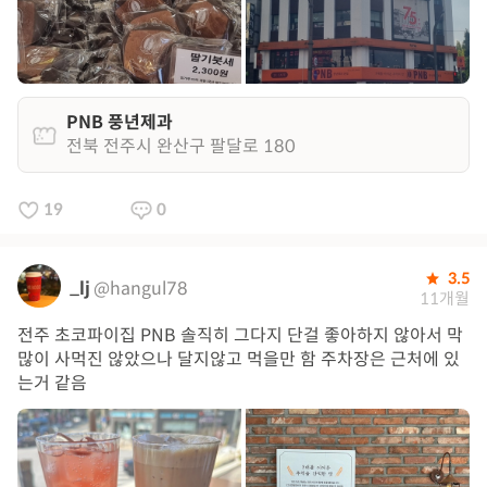
PNB 풍년제과
전북 전주시 완산구 팔달로 180
19
0
3.5
_lj
@hangul78
11개월
전주 초코파이집 PNB 솔직히 그다지 단걸 좋아하지 않아서 막
많이 사먹진 않았으나 달지않고 먹을만 함 주차장은 근처에 있
는거 같음