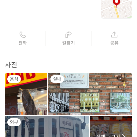
전화
길찾기
공유
사진
음식
실내
외부
전체 더보기