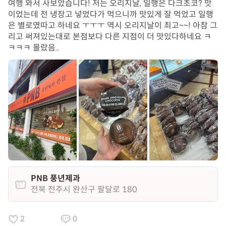
여행 와서 사보았습니다! 저는 오리지날, 일행은 다크초코? 맛
이었는데 전 냉장고 넣었다가 먹으니까 맛있게 잘 먹었고 일행
은 별로였따고 하네요 ㅜㅜㅜ 역시 오리지날이 최고~~! 아참 그
리고 써져있는대로 본점보다 다른 지점이 더 맛있다하네요 ㅋ
ㅋㅋㅋ 몰랐음..
PNB 풍년제과
전북 전주시 완산구 팔달로 180
2
0