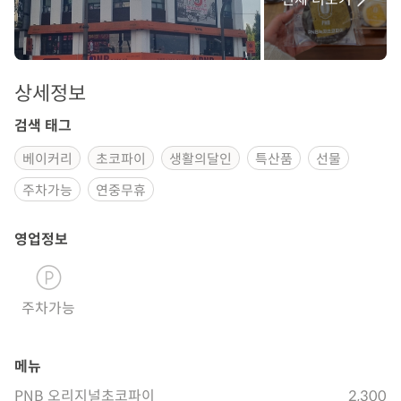
상세정보
검색 태그
베이커리
초코파이
생활의달인
특산품
선물
주차가능
연중무휴
영업정보
주차가능
메뉴
PNB 오리지널초코파이
2,300