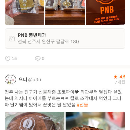
PNB 풍년제과
전북 전주시 완산구 팔달로 180
15
0
4.5
으니
@u3u
7개월
전주 사는 친구가 선물해준 초코파이🖤 외관부터 달겠다 싶었
는데 역시나 아아메를 부르는ㅋㅋ 칼로 조각내서 먹었다 그나
마 딸기쨈이 있어서 끝맛은 덜 달았음
#선물