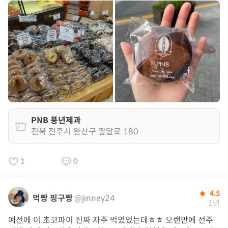
PNB 풍년제과
전북 전주시 완산구 팔달로 180
1
0
4.5
먹짱 핑구짱
@jinney24
1년
예전에 이 초코파이 진짜 자주 먹었었는데ㅎㅎ 오랜만에 전주