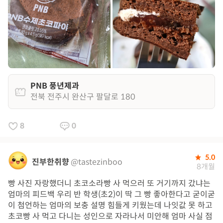
PNB 풍년제과
전북 전주시 완산구 팔달로 180
8
0
5.0
진부한취향
@tastezinboo
8개월
빵 사진 자랑했더니 초코소라빵 사 먹으러 또 거기까지 갔냐는
엄마의 피드백 우리 반 학생(초2)이 딱 그 빵 좋아한다고 굳이굳
이 첨언하는 엄마의 보충 설명 힘들게 키웠는데 나잇값 못 하고
초코빵 사 먹고 다니는 성인으로 자라나서 미안해 엄마 사실 점