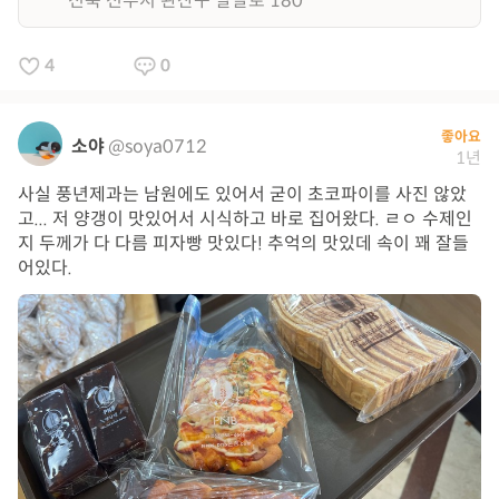
전북 전주시 완산구 팔달로 180
4
0
좋아요
소야
@soya0712
1년
사실 풍년제과는 남원에도 있어서 굳이 초코파이를 사진 않았
고... 저 양갱이 맛있어서 시식하고 바로 집어왔다. ㄹㅇ 수제인
지 두께가 다 다름 피자빵 맛있다! 추억의 맛있데 속이 꽤 잘들
어있다.