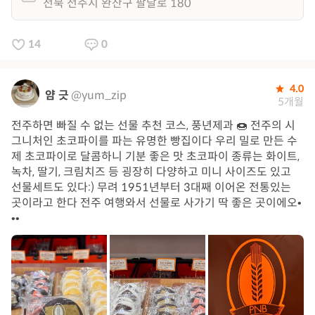
전북 전주시 완산구 팔달로 180
14
0
4.0
얌 긋
@yum_zip
5개월
전주하면 빠질 수 없는 선물 추천 코스, 풍년제과 🍩 전주의 시
그니처인 초코파이를 파는 유명한 빵집이다 우리 밀로 만든 수
제 초코파이로 달콤하니 기분 좋은 맛 초코파이 종류는 화이트,
녹차, 딸기, 크림치즈 등 굉장히 다양하고 미니 사이즈도 있고
선물세트도 있다:) 무려 1951년부터 3대째 이어온 전통있는
곳이라고 한다 전주 여행와서 선물로 사가기 딱 좋은 곳이에오•
••