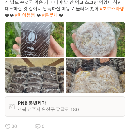
심 밥도 순댓국 먹은 거 아니야 밥 안 먹고 초코빵 먹었다 하면
대노하실 것 같아서 납득하실 메뉴로 둘러대 봤어
#초코소라빵
❤️❤️
#파이봉봉
❤️
#콘붓세
❤️
PNB 풍년제과
전북 전주시 완산구 팔달로 180
20
0