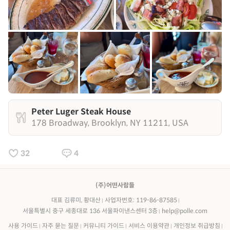
Peter Luger Steak House
178 Broadway, Brooklyn, NY 11211, USA
32
4
(주)어떤사람들
대표 김류미, 황대산
사업자번호: 119-86-87585
서울특별시 중구 세종대로 136 서울파이낸스센터 3층
help@polle.com
사용 가이드
자주 묻는 질문
커뮤니티 가이드
서비스 이용약관
개인정보 취급방침