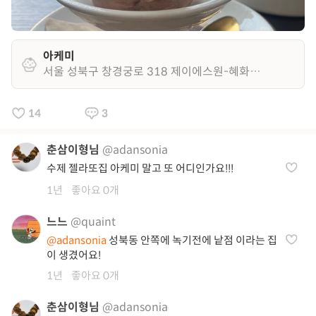
아케미
서울 성북구 창경궁로 318 제이에스원-혜화 1층
14
3
춘삼이형님
@adansonia
수제 젤라또집 아케미 말고 또 어디인가요!!!
1년
좋아요 0개
느느
@quaint
@adansonia
성북동 안쪽에 녹기전에 낱점 이라는 집
이 생겼어요!
1년
좋아요 0개
춘삼이형님
@adansonia