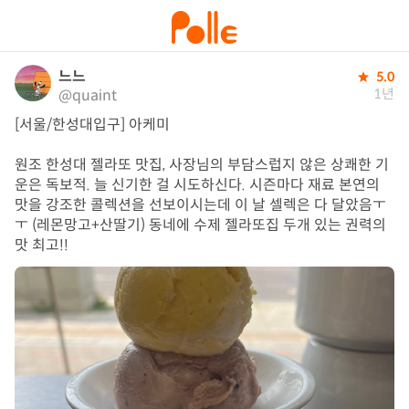
느느
5.0
1년
@quaint
[서울/한성대입구] 아케미 

원조 한성대 젤라또 맛집, 사장님의 부담스럽지 않은 상쾌한 기
운은 독보적. 늘 신기한 걸 시도하신다. 시즌마다 재료 본연의 
맛을 강조한 콜렉션을 선보이시는데 이 날 셀렉은 다 달았음ㅜ
ㅜ (레몬망고+산딸기) 동네에 수제 젤라또집 두개 있는 권력의
맛 최고!!