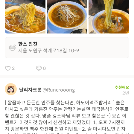
한스 친친
서울 노원구 석계로18길 10-9
2
0
추천해요
달리자크롱
@Runcrooong
2년
[ 깔끔하고 든든한 안주를 찾는다면, 하노이맥주밤거리 ] 술은
마시고 싶은데 기름진 안주는 안땡기는날엔 태국음식이 안주로
참 괜찮은 것 같다. 망플 갱스타님 리뷰 보고 찾은곳:~) 요긴 이
벤트가 이것저것 많아서 신선하고 재밌었다! 1. 오후 7시전까
지 방문하면 맥주 한잔에 천원 이벤트~ 2. 술 마시다보면 갑자