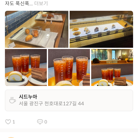
자도 푹신푹...
더보기
시드누아
서울 광진구 천호대로127길 44
1
0