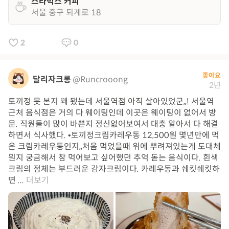
스타벅스 커피
서울 중구 퇴계로 18
2
0
좋아요
달리자크롱
@Runcrooong
2년
토끼정 못 본지 꽤 됐는데 서울역점 아직 살아있었군,,! 서울역
근처 음식점은 거의 다 웨이팅인데 이곳은 웨이팅이 없어서 방
문. 직원들이 많이 바쁜지 정신없어보여서 대충 알아서 다 해결
하면서 식사했다. •토끼정크림카레우동 12,500원 몇년만에 먹
은 크림카레우동인지,,처음 먹었을때 위에 뿌려져있는게 도대체
뭔지 궁금해서 참 먹어보고 싶어했던 추억 돋는 음식이다. 흰색
크림의 정체는 부드러운 감자크림이다. 카레우동과 쉐킷쉐킷하
면 ...
더보기