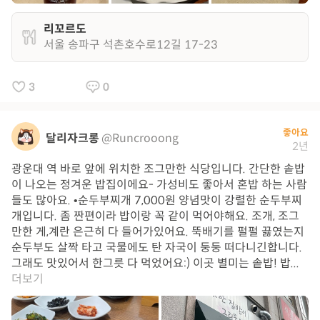
리꼬르도
서울 송파구 석촌호수로12길 17-23
3
0
좋아요
달리자크롱
@Runcrooong
2년
광운대 역 바로 앞에 위치한 조그만한 식당입니다. 간단한 솥밥
이 나오는 정겨운 밥집이에요- 가성비도 좋아서 혼밥 하는 사람
들도 많아요. •순두부찌개 7,000원 양념맛이 강렬한 순두부찌
개입니다. 좀 짠편이라 밥이랑 꼭 같이 먹어야해요. 조개, 조그
만한 게,계란 은근히 다 들어가있어요. 뚝배기를 펄펄 끓였는지
순두부도 살짝 타고 국물에도 탄 자국이 둥둥 떠다니긴합니다.
그래도 맛있어서 한그릇 다 먹었어요:) 이곳 별미는 솥밥! 밥...
더보기