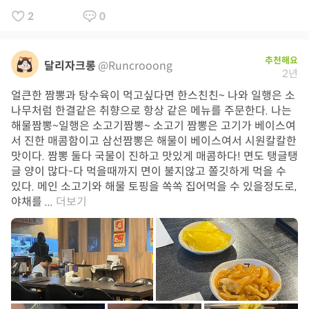
2
0
추천해요
달리자크롱
@Runcrooong
2년
얼큰한 짬뽕과 탕수육이 먹고싶다면 한스친친~ 나와 일행은 소
나무처럼 한결같은 취향으로 항상 같은 메뉴를 주문한다. 나는
해물짬뽕~일행은 소고기짬뽕~ 소고기 짬뽕은 고기가 베이스여
서 진한 매콤함이고 삼선짬뽕은 해물이 베이스여서 시원칼칼한
맛이다. 짬뽕 둘다 국물이 진하고 맛있게 매콤하다! 면도 탱글탱
글 양이 많다-다 먹을때까지 면이 불지않고 쫄깃하게 먹을 수
있다. 메인 소고기와 해물 토핑을 쏙쏙 집어먹을 수 있을정도로,
야채를 ...
더보기