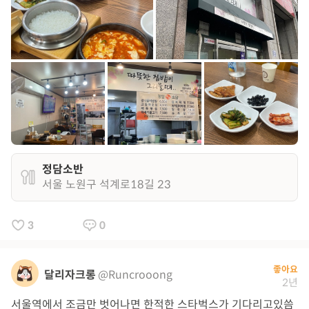
정담소반
서울 노원구 석계로18길 23
3
0
좋아요
달리자크롱
@Runcrooong
2년
서울역에서 조금만 벗어나면 한적한 스타벅스가 기다리고있씀