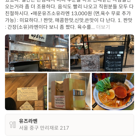
오는거라 좀 더 조용하다. 음식도 빨리 나오고 직원분들 모두 다
친절하시다. •매운유즈소유라멘 13,000원 (면,육수 무료 추가
가능) : 미묘하다..! 짠맛, 매콤한맛,신맛,쓴맛이 다 난다. 1. 짠맛
: 간장(소유)라멘이다 보니 좀 짰다. 육수를...
더보기
유즈라멘
서울 중구 만리재로 217