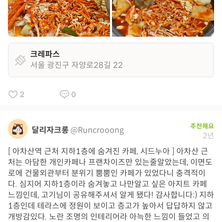
크레파스
서울 광진구 자양로28길 22
2
0
추천해요
달리자크롱
@Runcrooong
2년
[ 아차산역 근처 지하1층에 숨겨진 카페, 시드누아 ] 아차산 근
처는 아담한 개인카페나 프랜차이즈만 있는줄알았는데, 이면도
로에 건물외관부터 분위기 뿜뿜인 카페가 있었다니 충격적이
다. 심지어 지하1층이라 숨겨놓고 나만알고 싶은 아지트 카페
느낌인데, 고기님이 공유해주셔서 알게 됐다! 감사합니다:) 지하
1층인데 테라스에 정원이 보이고 층고가 높아서 답답하지 않고
개방감있다. 노란 조명의 인테리어라 아늑한 느낌이 들었고 의