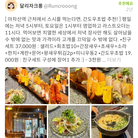
추천해요
달리자크롱
@Runcrooong
2년
[ 아차산역 근처에서 스시를 먹는다면, 간도우초밥 추천! ] 평일
에는 저녁 5시부터, 토요일은 1시부터 영업하고 라스트오더는
11시다. 먹어보면 치열한 세상에서 저녁 장사만 해도 살아남을
수 밖에 없는 맛과 가격이라 고개를 끄덕일 수 밖에 없다. •친구
세트 37,000원 : 샐러드+회초밥10+간장새우+초새우+소라
+한치+계란+문어+왕새우튀김2p+미니우동2 •간도우초밥 19,
000원 : 친구세트 구성에 장어1 추가 :) - 3천원 ...
더보기