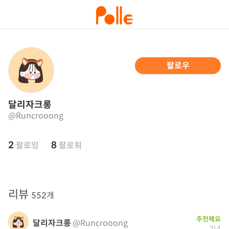
팔로우
달리자크롱
@Runcrooong
2
8
팔로잉
팔로워
리뷰
552개
추천해요
달리자크롱
@Runcrooong
2년