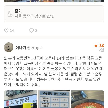
혼미
서울 동작구 양녕로 271
14
0
3.0
이나가
@ecogus
2일
1. 본가 교동반점. 전국에 교동이 14개 있는데 그 중 강릉 교동
에서 유명한 교동반점의 짬뽕을 파는 집입니다. 강릉에서도 먹
어보진 못했는데요… 2. 기본 짬뽕이 있고 신라면 보다 약간 매
운맛이라고 되어 있어요. 넹 살짝 매운 편. 짬뽕 밥도 있고 순두
부 사리도 있습니다. 짬뽕은 야채 넣어 만듬 시원한 맛도 있긴
한데… 맵찔이는 유의.