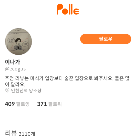
팔로우
이나가
@ecogus
주점 리뷰는 미식가 입장보다 술꾼 입장으로 봐주세요. 둘은 많
이 달라요.
인천전역 양조장
409
371
팔로잉
팔로워
리뷰
3110개