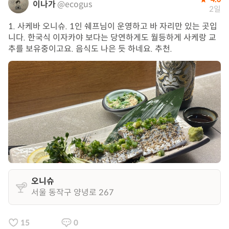
이나가
@ecogus
2일
1. 사케바 오니슈. 1인 쉐프님이 운영하고 바 자리만 있는 곳입
니다. 한국식 이자카야 보다는 당연하게도 월등하게 사케랑 교
추를 보유중이고요. 음식도 나은 듯 하네요. 추천.
오니슈
서울 동작구 양녕로 267
15
0