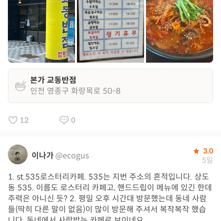
본가 교동반점
인천 영종구 화랑목로 50-8
12
0
3.0
이나가
@ecogus
5일
1. st.535로스터리카페. 535는 지번 주소의 흔적입니다. 상도
동 535. 이름도 로스터리 카페고, 핸드드립이 메뉴에 있긴 한데
주력은 아니신 듯? 2. 평일 오후 시간대 방문했는데 동네 사람
들(딱히 다른 말이 없음)이 많이 방문해 주셔서 복작복작 했습
니다. 동네에서 사랑받는 카페로 보이네요.