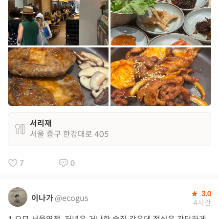
서리재
서울 중구 한강대로 405
7
0
3.0
이나가
@ecogus
4시간