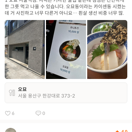
1 오묘 서울역점. 저녁은 거나한 술집 같은데 점심은 간단하게
한 그릇 먹고 나올 수 있습니다. 오묘동이라는 카이센동 시켰는
데 거 사진하고 너무 다른거 아니요… 흰살 생선 비중 너무 많.
오묘
서울 용산구 한강대로 373-2
6
0
4.0