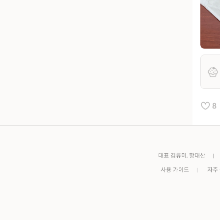
8
대표 김류미, 황대산
사용 가이드
자주