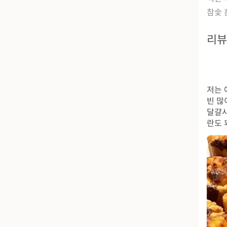
참숯 
리
저는 
빈 많
달걀사
란도