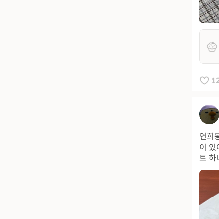
1
연희동
이 있
트 하