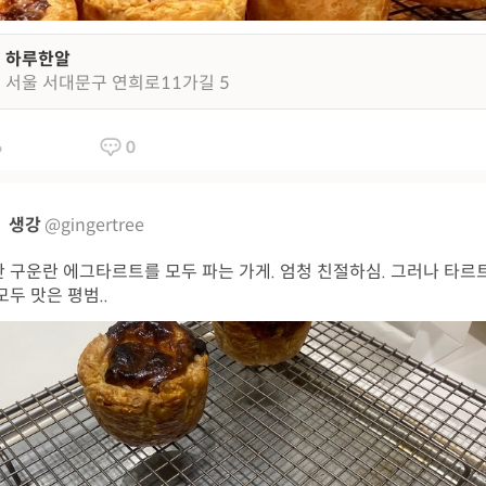
하루한알
서울 서대문구 연희로11가길 5
6
0
생강
@gingertree
 구운란 에그타르트를 모두 파는 가게. 엄청 친절하심. 그러나 타르
모두 맛은 평범..