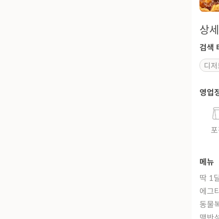
상세
검색 
디저
영업
포
메뉴
딱 1
에그
동물복
맥반석