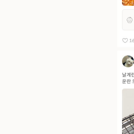
1
날계란
운란 