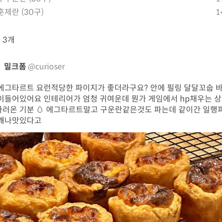
훈제란 (30구)
1
뷰
3개
밀크폼
@curioser
에그타르트 요런적당한 파이지가 좋더라구요? 안에 필링 달달꼬숩 
이들어있어요 인테리어가 엄청 귀여운데 뭔가 게임에서 hp채우는 
러온 기분 🥚 에그타르트말고 구운란같은것도 파는데 같이간 일행
 꽤나맛있다고