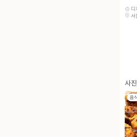
디
서
사진
음