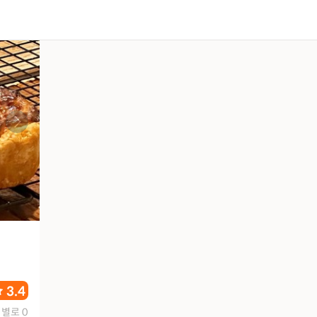
3.4
별로 0