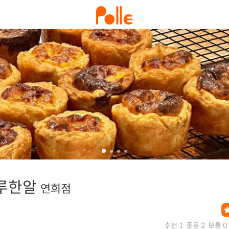
루한알
연희점
추천 1
좋음 2
보통 0