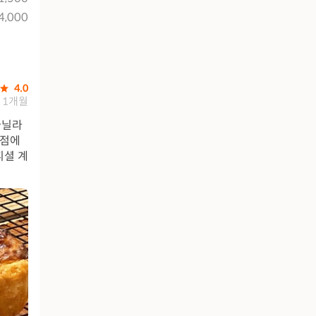
4,000
4.0
1개월
바닐라
상점에
피셜 계