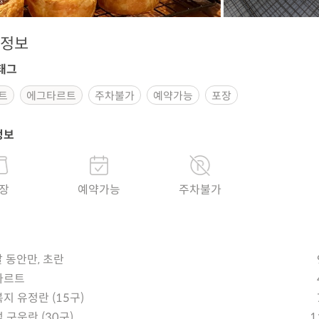
정보
태그
트
에그타르트
주차불가
예약가능
포장
정보
장
예약가능
주차불가
달 동안만, 초란
타르트
지 유정란 (15구)
 구운란 (30구)
1