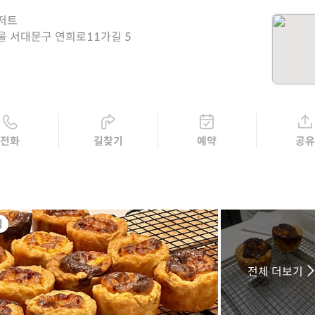
저트
울 서대문구 연희로11가길 5
전화
길찾기
예약
공
식
전체 더보기