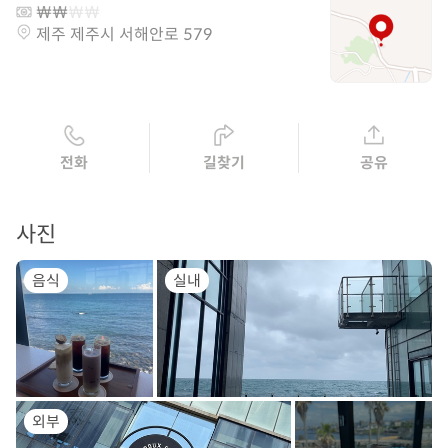
제주 제주시 서해안로 579
전화
길찾기
공유
사진
음식
실내
외부