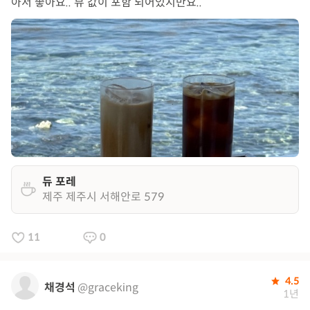
아서 좋아요.. 뷰 값이 포함 되어있지만요..
듀 포레
제주 제주시 서해안로 579
11
0
4.5
채경석
@graceking
1년