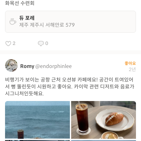
화목선 수련회
듀 포레
제주 제주시 서해안로 579
2
0
좋아요
Romy
@endorphinlee
2년
비행기가 보이는 공항 근처 오션뷰 카페에요! 공간이 트여있어
서 뻥 뚤린듯이 시원하고 좋아요. 카이막 관련 디저트와 음료가
시그니처인듯해요.