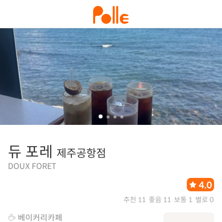
듀 포레
제주공항점
DOUX FORET
4.0
추천 11
좋음 11
보통 1
별로 0
베이커리카페