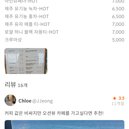
아인슈페너-HOT
7,000
제주 유기농 녹차-HOT
6,500
제주 유기농 홍차-HOT
6,500
제주 유자 애플 티-HOT
7,000
로얄 허니 블랙 자몽티-HOT
7,000
크루아상
5,000
리뷰
16개
3.5
Chloe
@JJeong
11개월
커피 값은 비싸지만 오션뷰 카페를 가고싶다면 추천!