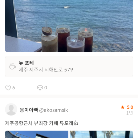
듀 포레
제주 제주시 서해안로 579
6
0
5.0
몽이아빠
@akosamsik
1년
제주공항근처 뷰최강 카페 듀포레👍