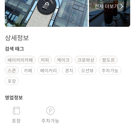
전체 더보기
상세정보
검색 태그
베이커리카페
커피
케이크
크로와상
팡도르
스콘
카페
베이커리
경치
오션뷰
주차가능
포장
영업정보
포장
주차가능