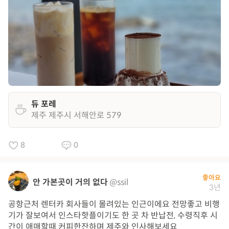
듀 포레
제주 제주시 서해안로 579
8
0
좋아요
안 가본곳이 거의 없다
@ssil
3년
공항근처 렌터카 회사들이 몰려있는 인근이에요 전망좋고 비행
기가 잘보여서 인스타핫플이기도 한 곳 차 반납전, 수령직후 시
간이 애매할때 커피한잔하며 제주와 인사해보세요