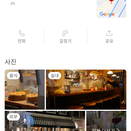
m
전화
길찾기
공유
사진
음식
실내
외부
전체 더보기