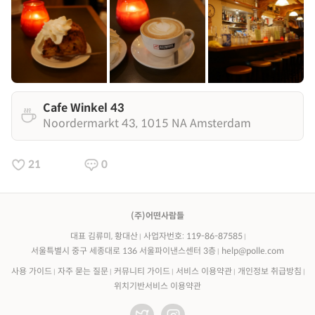
Cafe Winkel 43
Noordermarkt 43, 1015 NA Amsterdam
21
0
(주)어떤사람들
대표 김류미, 황대산
사업자번호: 119-86-87585
서울특별시 중구 세종대로 136 서울파이낸스센터 3층
help@polle.com
사용 가이드
자주 묻는 질문
커뮤니티 가이드
서비스 이용약관
개인정보 취급방침
위치기반서비스 이용약관