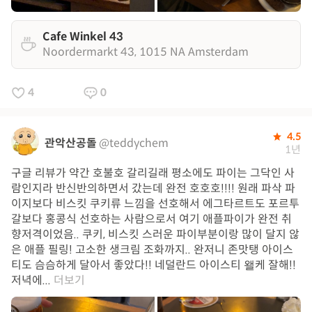
Cafe Winkel 43
Noordermarkt 43, 1015 NA Amsterdam
4
0
4.5
관악산공돌
@teddychem
1년
구글 리뷰가 약간 호불호 갈리길래 평소에도 파이는 그닥인 사
람인지라 반신반의하면서 갔는데 완전 호호호!!!! 원래 파삭 파
이지보다 비스킷 쿠키류 느낌을 선호해서 에그타르트도 포르투
갈보다 홍콩식 선호하는 사람으로서 여기 애플파이가 완전 취
향저격이었음.. 쿠키, 비스킷 스러운 파이부분이랑 많이 달지 않
은 애플 필링! 고소한 생크림 조화까지.. 완저니 존맛탱 아이스
티도 슴슴하게 달아서 좋았다!! 네덜란드 아이스티 왤케 잘해!!
저녁에...
더보기