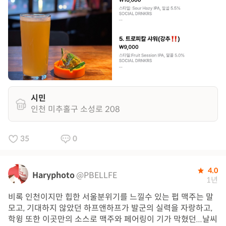
시민
인천 미추홀구 소성로 208
35
0
4.0
Haryphoto
@PBELLFE
1년
비록 인천이지만 힙한 서울분위기를 느낄수 있는 펍 맥주는 말
모고, 기대하지 않았던 하프앤하프가 발군의 실력을 자랑하고,
학윙 또한 이곳만의 소스로 맥주와 페어링이 기가 막혔던...날씨