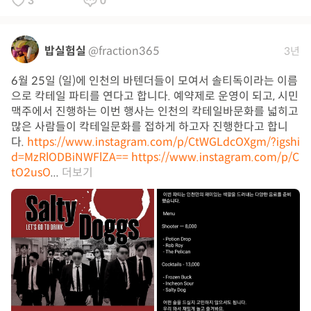
3
0
밥실험실
@fraction365
3년
6월 25일 (일)에 인천의 바텐더들이 모여서 솔티독이라는 이름
으로 칵테일 파티를 연다고 합니다. 예약제로 운영이 되고, 시민
맥주에서 진행하는 이번 행사는 인천의 칵테일바문화를 넓히고
많은 사람들이 칵테일문화를 접하게 하고자 진행한다고 합니
다.
https://www.instagram.com/p/CtWGLdcOXgm/?igshi
d=MzRlODBiNWFlZA==
https://www.instagram.com/p/C
tO2usO
...
더보기