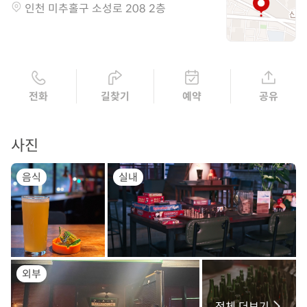
인천 미추홀구 소성로 208 2층
전화
길찾기
예약
공유
사진
음식
실내
외부
전체 더보기