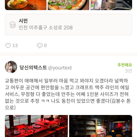
시민
인천 미추홀구 소성로 208
13
0
추천해요
당신의텍스트
@yourtext
3년
교통편이 애매해서 일부러 마음 먹고 와야지 오겠더라 널찍하
고 어두운 공간에 편안함을 느꼈고 크래프트 맥주 라인의 에일
서비스, 무정형 다 좋았는데 안주는 어째 1인분 사이즈가 전혀
없는 것으로 추정 ㅋㅋ 나도 동친이 있었으면 좋겠다(김봉수 톤
으로)