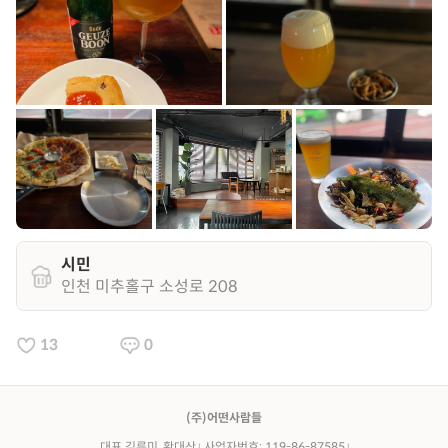
시민
인천 미추홀구 소성로 208
13
0
(주)어떤사람들
대표 김류미, 황대산
사업자번호: 119-86-87585