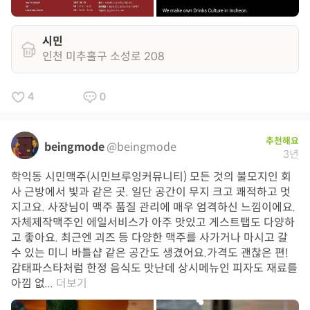
시민
인천 미추홀구 소성로 208
4
0
추천해요
beingmode
@beingmode
3년
학익동 시민맥주(시민브루잉커뮤니티) 모든 것의 불모지인 회
사 근방에서 빛과 같은 곳. 일단 공간이 무지 크고 쾌적하고 멋
지고요. 사장님이 맥주 품질 관리에 매우 엄격하신 느낌이에요.
자체제작맥주인 에일서비스가 아주 맛있고 게스트탭도 다양하
고 좋아요. 최근엔 괴즈 등 다양한 맥주를 사가거나 마시고 갈
수 있는 미니 바틀샵 같은 공간도 생겼어요.가격도 괜찮은 편!
감태파스타처럼 한정 음식도 맛난데 상시메뉴인 피자도 재료를
아낌 없...
더보기