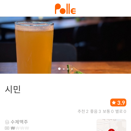
시민
3.9
추천 2
좋음 3
보통 0
별로 0
수제맥주