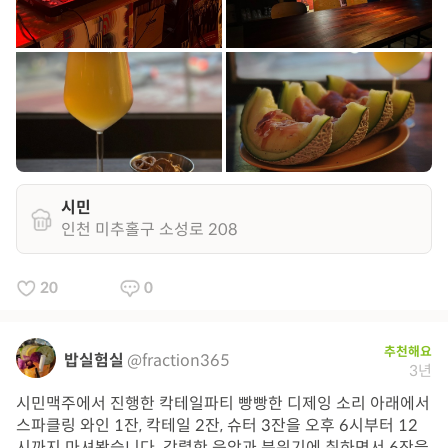
시민
인천 미추홀구 소성로 208
20
0
추천해요
밥실험실
@fraction365
3년
시민맥주에서 진행한 칵테일파티 빵빵한 디제잉 소리 아래에서
스파클링 와인 1잔, 칵테일 2잔, 슈터 3잔을 오후 6시부터 12
시까지 마셔봤습니다. 강렬한 음악과 분위기에 취하면서 6잔을