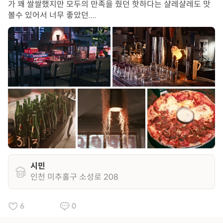
가 꽤 쌀쌀했지만 모두의 만족을 줬던 핫하다는 샬레샬레도 맛
볼수 있어서 너무 좋았던....
시민
인천 미추홀구 소성로 208
6
0