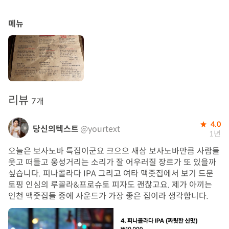
메뉴
리뷰
7개
4.0
당신의텍스트
@yourtext
1년
오늘은 보사노바 특집이군요 크으으 새삼 보사노바만큼 사람들
웃고 떠들고 웅성거리는 소리가 잘 어우러질 장르가 또 있을까
싶습니다. 피나콜라다 IPA 그리고 여타 맥줏집에서 보기 드문
토핑 인심의 루꼴라&프로슈토 피자도 괜찮고요. 제가 아끼는
인천 맥줏집들 중에 사운드가 가장 좋은 집이라 생각합니다.