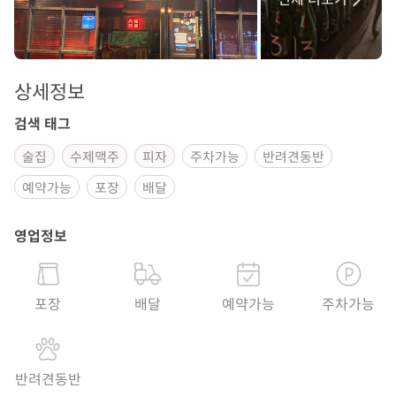
상세정보
검색 태그
술집
수제맥주
피자
주차가능
반려견동반
예약가능
포장
배달
영업정보
포장
배달
예약가능
주차가능
반려견동반