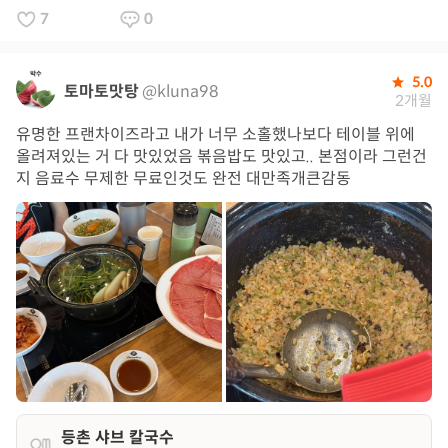
7
0
5.0
토마토맛탕
@kluna98
2개월
유명한 프랜차이즈라고 내가 너무 소홀했나보다 테이블 위에
올려져있는 거 다 맛있었음 볶음밥도 맛있고.. 본점이라 그런건
지 음료수 무제한 무료인것도 완전 대만족개큰감동
등촌 샤브 칼국수