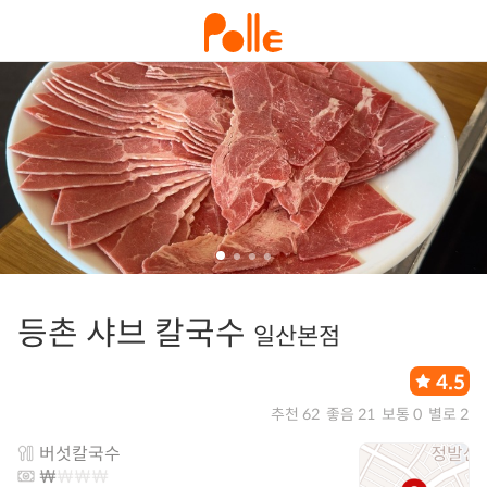
등촌 샤브 칼국수
일산본점
4.5
추천 62
좋음 21
보통 0
별로 2
버섯칼국수