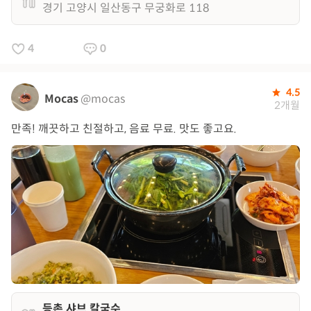
경기 고양시 일산동구 무궁화로 118
4
0
4.5
Mocas
@mocas
2개월
만족! 깨끗하고 친절하고, 음료 무료. 맛도 좋고요.
등촌 샤브 칼국수