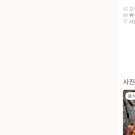
고
서
사진
음