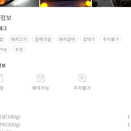
정보
태그
집
돼지고기
갈매기살
돼지갈비
껍데기
주차불가
가능
포장
정보
장
예약가능
주차불가
살(180g)
1
비(300g)
1