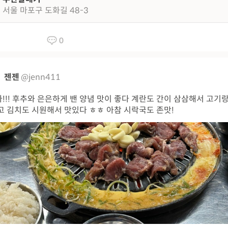
서울 마포구 도화길 48-3
0
젠젠
@jenn411
!!! 후추와 은은하게 밴 양념 맛이 좋다 계란도 간이 삼삼해서 고기
고 김치도 시원해서 맛있다 ㅎㅎ 아참 시락국도 존맛!