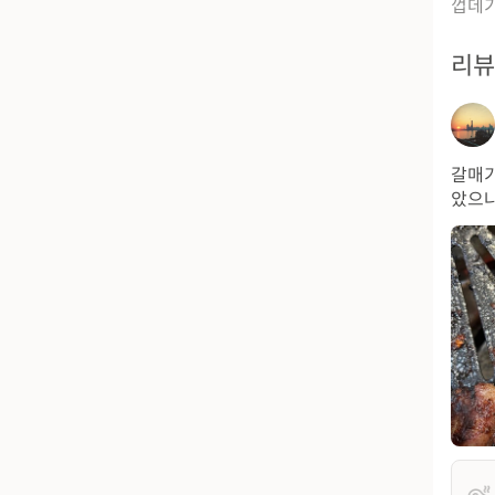
껍데기
리
갈매기
았으나