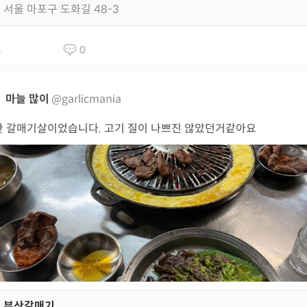
서울 마포구 도화길 48-3
1
0
마늘 많이
@garlicmania
 갈매기살이었습니다. 고기 질이 나쁘진 않았던거같아요
부산갈매기