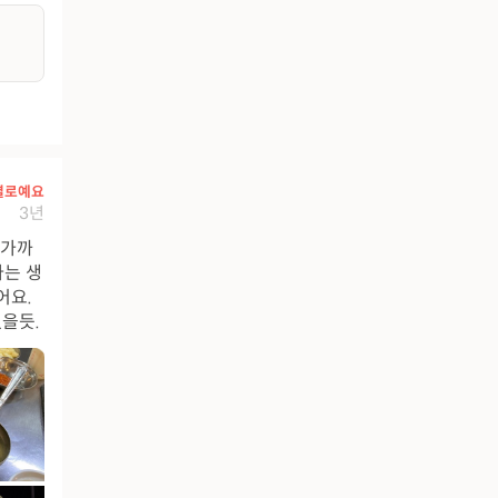
별로예요
3년
 가까
다는 생
어요.
을듯.