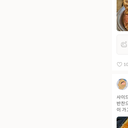
1
사이드
반찬으
이 가