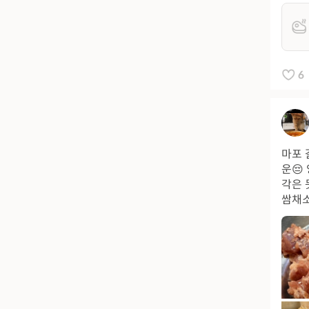
6
마포 
운😔
각은 
쌈채소