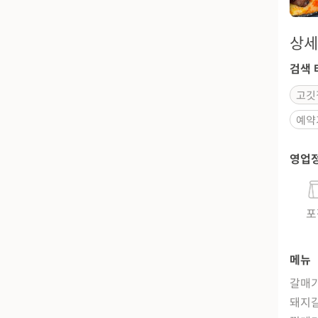
상세
검색 
고깃
예약
영업
포
메뉴
갈매기
돼지갈