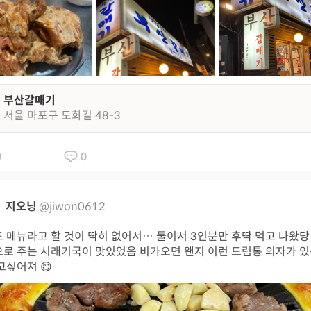
부산갈매기
서울 마포구 도화길 48-3
0
0
지오닝
@jiwon0612
 메뉴라고 할 것이 딱히 없어서… 둘이서 3인분만 후딱 먹고 나왔당
로 주는 시래기국이 맛있었음 비가오면 왠지 이런 드럼통 의자가 있
고싶어져 😋