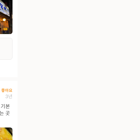
좋아요
3년
 기본
는 곳