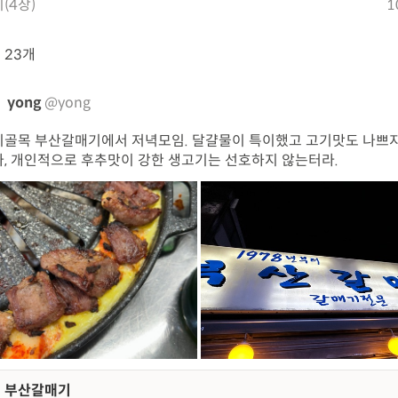
(4장)
1
뷰
23개
yong
@yong
골목 부산갈매기에서 저녁모임. 달걀물이 특이했고 고기맛도 나쁘
, 개인적으로 후추맛이 강한 생고기는 선호하지 않는터라.
부산갈매기