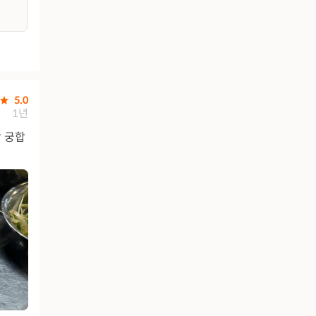
5.0
1년
랑 궁합