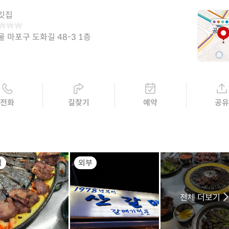
깃집
울 마포구 도화길 48-3 1층
전화
길찾기
예약
공
식
외부
전체 더보기