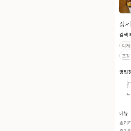
상세
검색 
디저
포장
영업
포
메뉴
호리