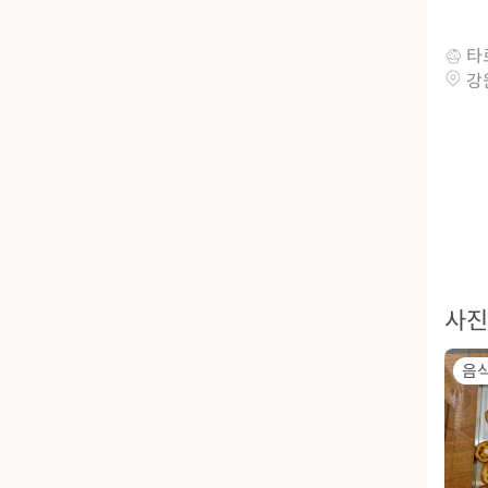
타
강
사진
음