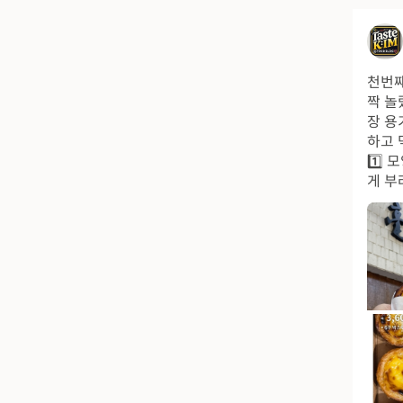
천번째
짝 놀
장 용
하고 
1️⃣
게 부