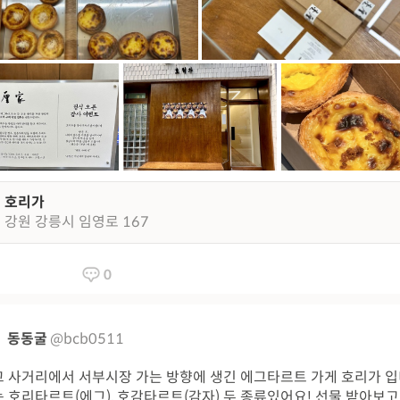
호리가
강원 강릉시 임영로 167
0
동동굴
@bcb0511
 사거리에서 서부시장 가는 방향에 생긴 에그타르트 가게 호리가 입
 호리타르트(에그), 호감타르트(감자) 두 종류있어요! 선물 받아보고