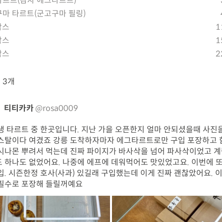
르트(감자 에그타르트)
마 타르트(군고구마 필링)
박스
1
박스
1
박스
2
뷰
3개
티티카카
@rosa0009
생 타르트 중 한곳입니다. 지난 가을 오픈한지 얼마 안되셨을때 사진
스탈이다 여겼죠 강릉 도착하자마자 에그타르트로만 구입 포장하고 
시나몬 뿌려서 먹는데 진짜 파이지가 바사삭을 넘어 파사삭이었고 계
 하나도 없었어요. 나중에 에프에 데워먹어도 맛있었고요. 이번에 또
입. 시즌한정 호사(사과) 있길래 구입했는데 이게 진짜 괜찮았어요. 
필수로 포장해 들릴꺼예요