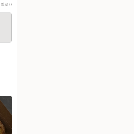
별로 0
유