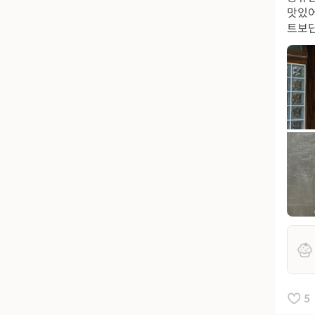
맛있어
트보단
5