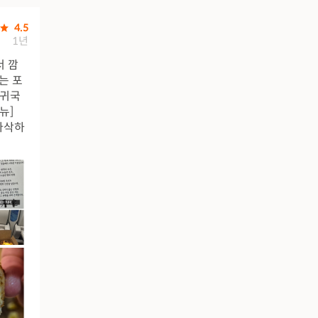
4.5
1년
서 깜
는 포
 귀국
뉴]
 바삭하