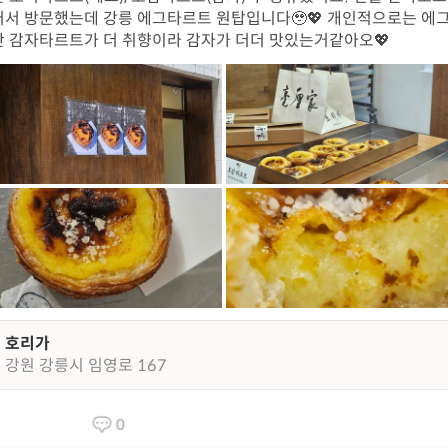
서 방문했는데 강릉 에그타르트 원탑입니다🥹💖 개인적으로는 에
 감자타르트가 더 취향이라 감자가 더더 맛있는거같아오💖
호리가
강원 강릉시 임영로 167
0