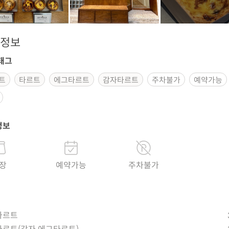
정보
태그
트
타르트
에그타르트
감자타르트
주차불가
예약가능
정보
장
예약가능
주차불가
타르트