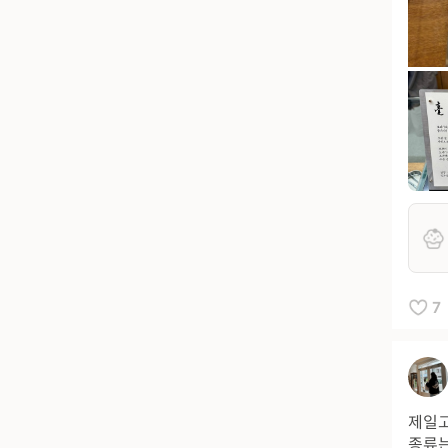
7
제일고
종류는