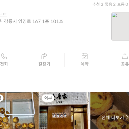
추천 3
좋음 2
보통 0
르트
원 강릉시 임영로 167 1층 101호
전화
길찾기
예약
공
식
외부
전체 더보기