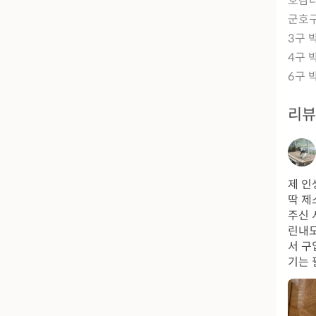
호감타
군호구
3구 
4구 
6구 
리
제 인
딱 제
주신 
린내도
서 구
기는 