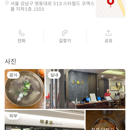
서울 강남구 영동대로 513 스타필드 코엑스
몰 지하1층 J101
전화
길찾기
공유
사진
음식
실내
외부
전체 더보기