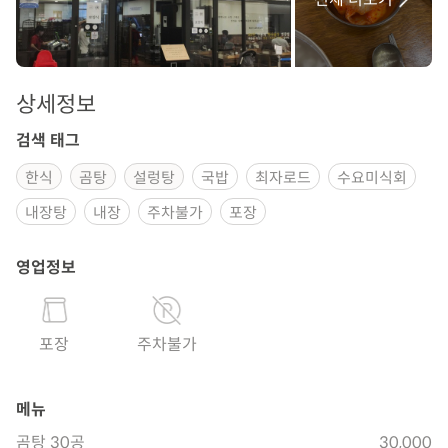
상세정보
검색 태그
한식
곰탕
설렁탕
국밥
최자로드
수요미식회
내장탕
내장
주차불가
포장
영업정보
포장
주차불가
메뉴
곰탕 30공
30,000