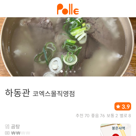
하동관
코엑스몰직영점
3.9
추천 70
좋음 76
보통 2
별로 8
곰탕