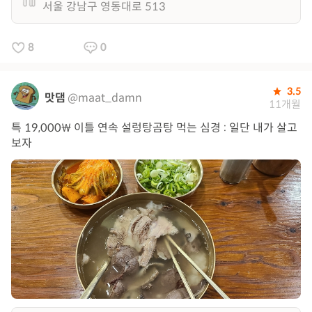
서울 강남구 영동대로 513
8
0
3.5
맛댐
@maat_damn
11개월
특 19,000₩ 이틀 연속 설렁탕곰탕 먹는 심경 : 일단 내가 살고
보자