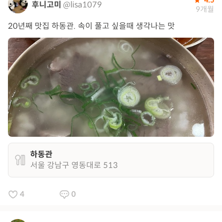
후니고미
@lisa1079
9개월
20년째 맛집 하동관. 속이 풀고 싶을때 생각나는 맛
하동관
서울 강남구 영동대로 513
4
0