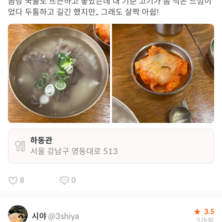
곰탕 국물도 뜨끈하고 좋았는데 내 기준 고기가 좀 적은 느낌이
었다 두툼하고 길긴 했지만,, 그래도 살짝 아쉽!
하동관
서울 강남구 영동대로 513
8
0
3.5
시야
@3shiya
3개월