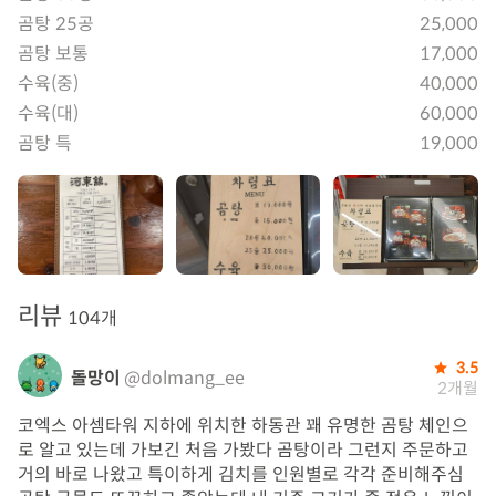
곰탕 25공
25,000
곰탕 보통
17,000
수육(중)
40,000
수육(대)
60,000
곰탕 특
19,000
리뷰
104개
3.5
돌망이
@dolmang_ee
2개월
코엑스 아셈타워 지하에 위치한 하동관 꽤 유명한 곰탕 체인으
로 알고 있는데 가보긴 처음 가봤다 곰탕이라 그런지 주문하고
거의 바로 나왔고 특이하게 김치를 인원별로 각각 준비해주심