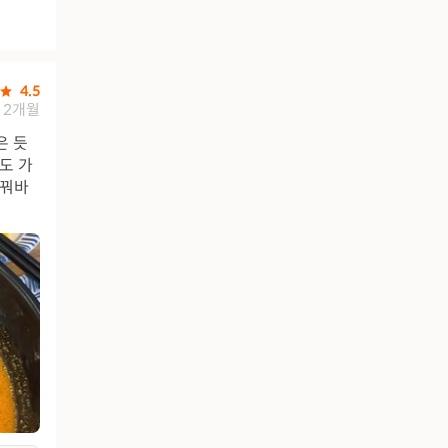
4.5
2개월
은 듯
도 가
 꿔바