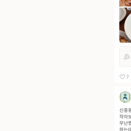
7
신중동
작아보
무난했
하는데