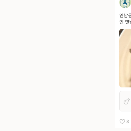
연남동
인 옛
8