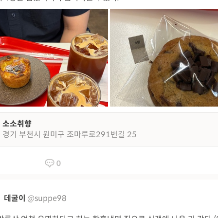
소소취향
경기 부천시 원미구 조마루로291번길 25
0
데굴이
@suppe98