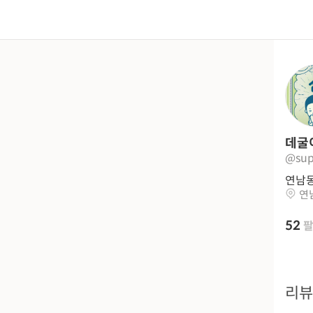
데굴
@su
연남동 
연
52
리