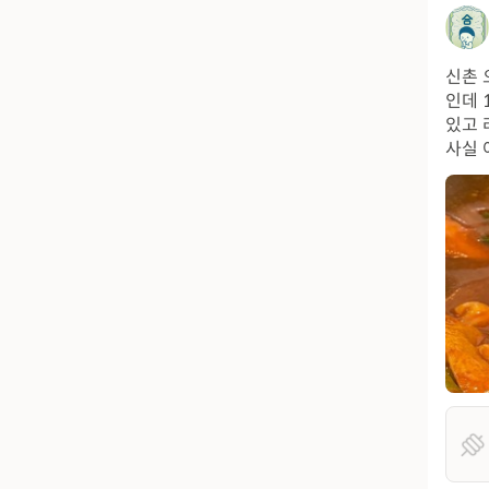
신촌 
인데 
있고 
사실 