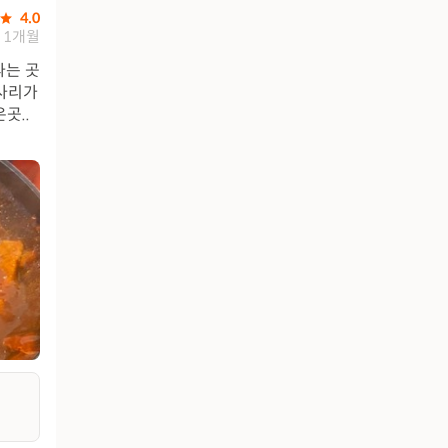
4.0
1개월
파는 곳
 사리가
곳..