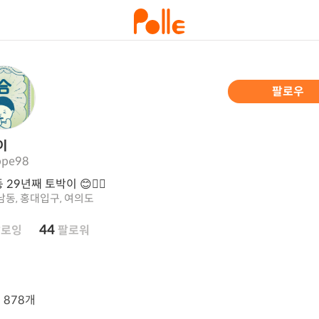
팔로우
이
ppe98
29년째 토박이 😊❤️‍🔥
남동, 홍대입구, 여의도
44
팔로잉
팔로워
뷰
878개