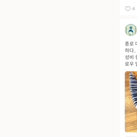
4
종로 
하다.
성비 
로우 