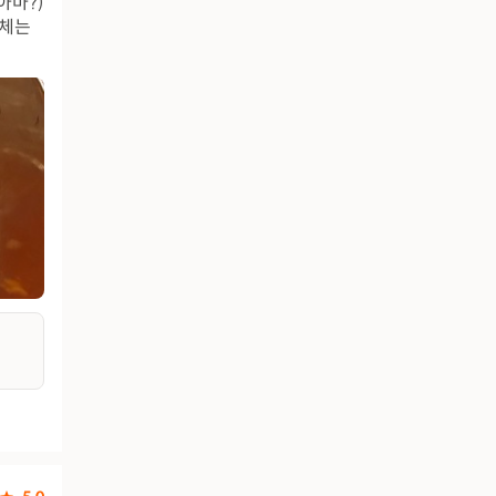
아마?)
자체는