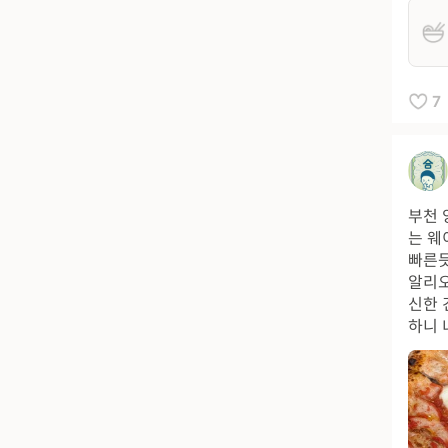
7
부천 
는 웨
빠른듯
알리오
신한 
하니 