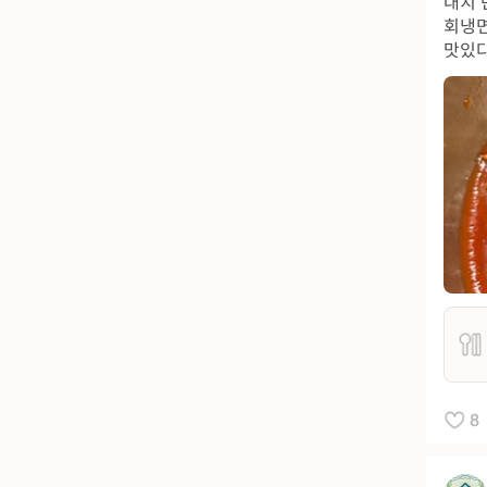
대치 
회냉면
맛있다
8