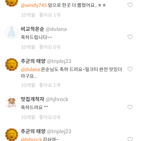
@windy745
덤으로 한곳 더 뽑혔어요...ㅎㅎ
10개월
좋아요 1개
비교적온순
@dulana
축하드립니다~~
10개월
좋아요 0개
추군의 태양
@triplej23
@dulana
온순님도 축하 드려요~밀크티 완전 맛있더
라구요...
10개월
좋아요 1개
맛집개척자
@hjhrock
축하드려요 ^^
10개월
좋아요 0개
추군의 태양
@triplej23
@hjhrock
감솨여~