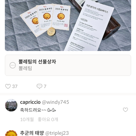
뽈레팀의 선물상자
뽈레팀
37
7
capriccio
@windy745
축하드려요~~ 🥳🥳
10개월
좋아요 0개
추군의 태양
@triplej23