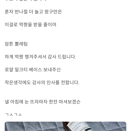
혼자 반나절 더 놀고 왔구만은

이걸로 먹짱을 받을 줄이야

암튼 뽈레팀 

하계 먹짱 챙겨주셔서 감사 드립니다.

로얄 밀크티 베이스 보내주신

작은생각에도 감사의 인사를 전합니다.

낼 아침에 눈 뜨자마자 한잔 마셔보겠슨

ㄱㅅㄱㅅ