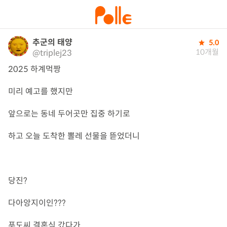
추군의 태양
5.0
10개월
@triplej23
2025 하계먹짱

미리 예고를 했지만

앞으로는 동네 두어곳만 집중 하기로

하고 오늘 도착한 뽈레 선물을 뜯었더니 

당진?

다아앙지이인???

푸도씨 결혼식 갔다가
