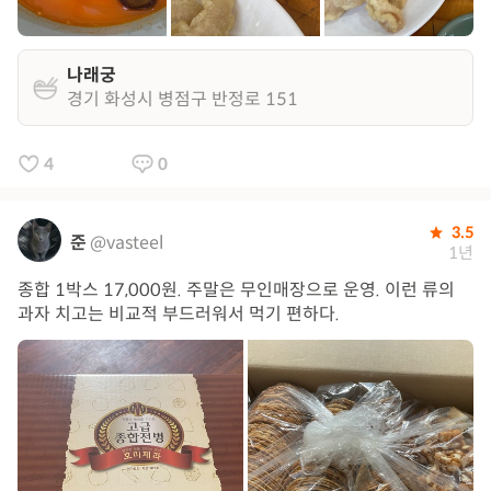
나래궁
경기 화성시 병점구 반정로 151
4
0
3.5
준
@vasteel
1년
종합 1박스 17,000원. 주말은 무인매장으로 운영. 이런 류의
과자 치고는 비교적 부드러워서 먹기 편하다.