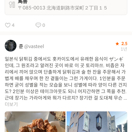
鳥善
〒085-0013 北海道釧路市栄町２丁目１５
4
0
2.5
준
@vasteel
1년
일본식 닭튀김 중에서도 홋카이도에서 유래한 음식이 ザンギ
인데, 그 원조라고 알려진 곳이 바로 이 곳 토리마쓰. 비좁은 자
리에서 끼어 앉으며 단촐하게 닭튀김과 술 한 잔을 주문해서 가
볍게 배를 채우며 한 잔 곁들이는 그런 가게이다. 1인분을 주문
하면 굳이 성별을 적는 모습을 보니 성별에 따라 양이 다른 건지
도? 2인분 이상은 테이크아웃도 되니 어지간하면 그 쪽을 추천.
근데 장기는 가라아게와 뭐가 다르지? 장기란 걸 도대체 무슨 ...
더보기