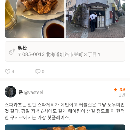
鳥松
〒085-0013 北海道釧路市栄町３丁目１
4
0
3.5
준
@vasteel
1년
스파카츠는 철판 스파게티가 메인이고 커틀릿은 그냥 도우미인
것 같다. 평일 저녁 6시에도 길게 웨이팅이 생길 정도로 이 한적
한 구시로에서는 가장 핫플레이스.