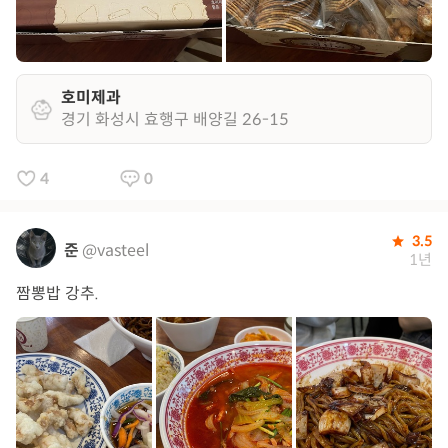
호미제과
경기 화성시 효행구 배양길 26-15
4
0
3.5
준
@vasteel
1년
짬뽕밥 강추.