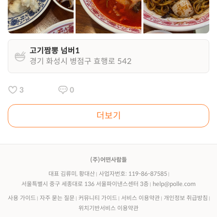
고기짬뽕 넘버1
경기 화성시 병점구 효행로 542
3
0
더보기
(주)어떤사람들
대표 김류미, 황대산
사업자번호: 119-86-87585
서울특별시 중구 세종대로 136 서울파이낸스센터 3층
help@polle.com
사용 가이드
자주 묻는 질문
커뮤니티 가이드
서비스 이용약관
개인정보 취급방침
위치기반서비스 이용약관