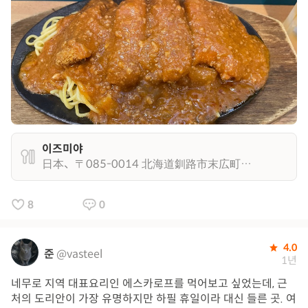
이즈미야
日本、〒085-0014 北海道釧路市末広町２丁目 ポロネ
8
0
4.0
준
@vasteel
1년
네무로 지역 대표요리인 에스카로프를 먹어보고 싶었는데, 근
처의 도리안이 가장 유명하지만 하필 휴일이라 대신 들른 곳. 여