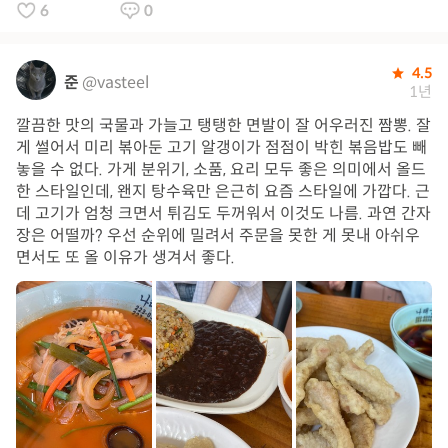
6
0
4.5
준
@vasteel
1년
깔끔한 맛의 국물과 가늘고 탱탱한 면발이 잘 어우러진 짬뽕. 잘
게 썰어서 미리 볶아둔 고기 알갱이가 점점이 박힌 볶음밥도 빼
놓을 수 없다. 가게 분위기, 소품, 요리 모두 좋은 의미에서 올드
한 스타일인데, 왠지 탕수육만 은근히 요즘 스타일에 가깝다. 근
데 고기가 엄청 크면서 튀김도 두꺼워서 이것도 나름. 과연 간자
장은 어떨까? 우선 순위에 밀려서 주문을 못한 게 못내 아쉬우
면서도 또 올 이유가 생겨서 좋다.