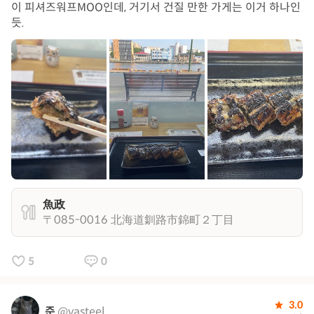
이 피셔즈워프MOO인데, 거기서 건질 만한 가게는 이거 하나인
듯.
魚政
〒085-0016 北海道釧路市錦町２丁目
5
0
3.0
준
@vasteel