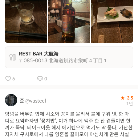
REST BAR 大航海
〒085-0013 北海道釧路市栄町４丁目１
6
0
3.5
준
@vasteel
1년
양념을 버무린 밥에 시소와 꽁치를 올려서 불에 구워 낸, 한 마
디로 요약하자면 ‘꽁치밥‘. 이거 하나에 맥주 한 잔 곁들이면 한
끼가 뚝딱. 테이크아웃 해서 에키벤으로 먹기도 딱 좋다. 가난한
지자체 구시로에서 나름 영혼을 끌어모아 야심차게 만든 시설