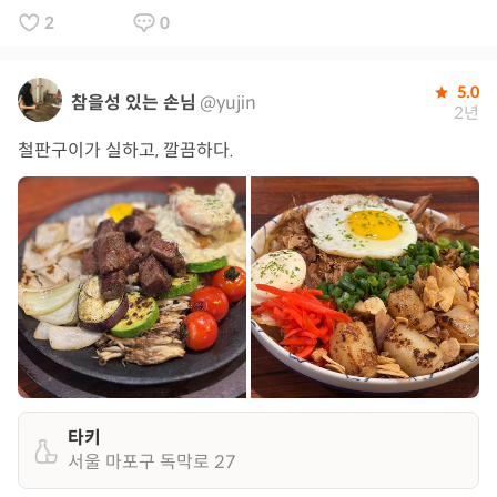
2
0
5.0
참을성 있는 손님
@yujin
2년
철판구이가 실하고, 깔끔하다.
타키
서울 마포구 독막로 27