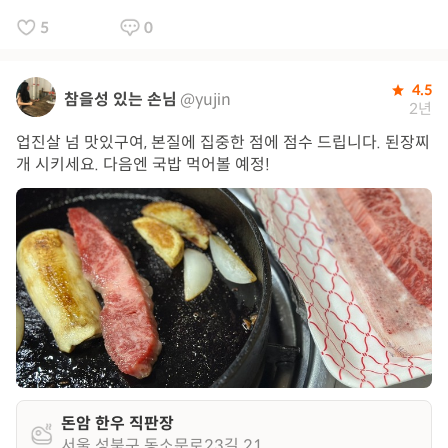
5
0
4.5
참을성 있는 손님
@yujin
2년
업진살 넘 맛있구여, 본질에 집중한 점에 점수 드립니다. 된장찌
개 시키세요. 다음엔 국밥 먹어볼 예정!
돈암 한우 직판장
서울 성북구 동소문로23길 21