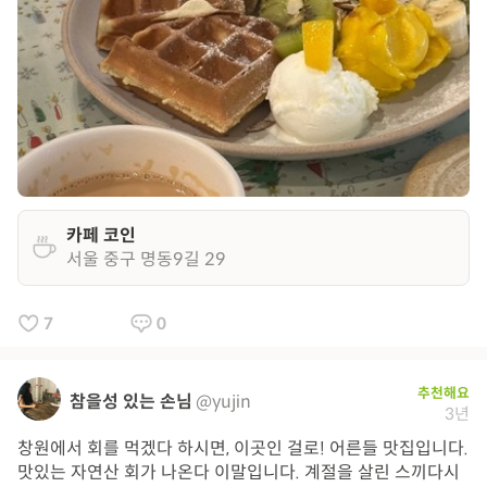
카페 코인
서울 중구 명동9길 29
7
0
추천해요
참을성 있는 손님
@yujin
3년
창원에서 회를 먹겠다 하시면, 이곳인 걸로! 어른들 맛집입니다.
맛있는 자연산 회가 나온다 이말입니다. 계절을 살린 스끼다시