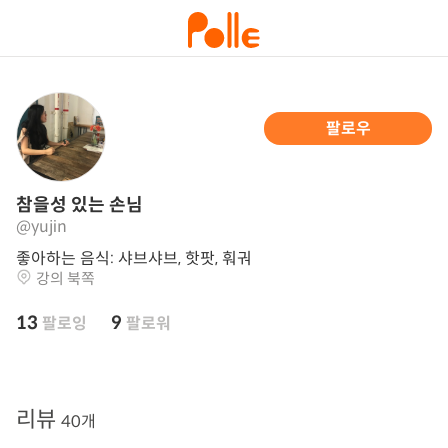
팔로우
참을성 있는 손님
@yujin
좋아하는 음식: 샤브샤브, 핫팟, 훠궈
강의 북쪽
13
9
팔로잉
팔로워
리뷰
40개