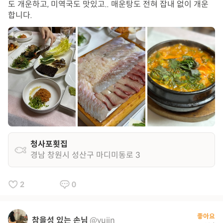
도 개운하고, 미역국도 맛있고.. 매운탕도 전혀 잡내 없이 개운
합니다.
청사포횟집
경남 창원시 성산구 마디미동로 3
2
0
좋아요
참을성 있는 손님
@yujin