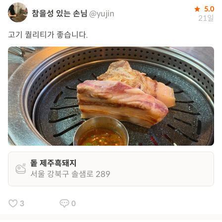
5.0
참을성 있는 손님
@yujin
21일
고기 퀄리티가 좋습니다.
돝 제주흑돼지
서울 강북구 솔샘로 289
3
0