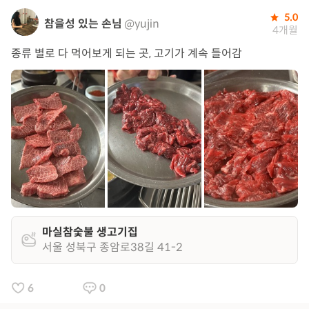
5.0
참을성 있는 손님
@yujin
4개월
종류 별로 다 먹어보게 되는 곳, 고기가 계속 들어감
마실참숯불 생고기집
서울 성북구 종암로38길 41-2
6
0