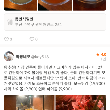
동면식밀면
부산 수영구 광안해변로 251
3
0
4.0
먹짱네코
@kdy518
1년
왕추천! 시장 안쪽에 들어가면 자그마하게 있는 바사카이. 2차
로 간단하게 하이볼이랑 튀김 먹기 좋다,, 근데 간단하다기엔 모
듬튀김으로 시켜서 배불렀지만 ^,^ 맛이 조아. 반숙 튀김이 ㄹㅇ
개맛있었음. 가게도 조용하고 분위기 좋다! 모듬튀김 (19,900)
사과 하이볼 (9,900) 연태 하이볼 (9,900)