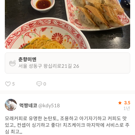
춘향미엔
서울 성동구 왕십리로21길 26
5
0
3.5
먹짱네코
@kdy518
1년
모래커피로 유명한 논탄토,, 조용하고 아기자기하고 커피도 맛
있고,, 컨셉이 싱기하고 좋다! 치즈케이크 마지막에 서비스로 주
심 최고,,,