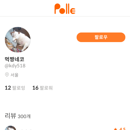
팔로우
먹짱네코
@kdy518
서울
12
16
팔로잉
팔로워
리뷰
300개
4.5