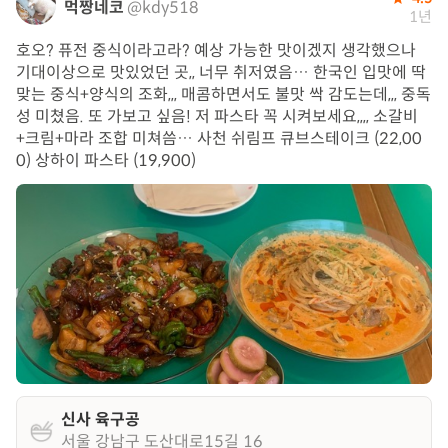
먹짱네코
@kdy518
1년
호오? 퓨전 중식이라고라? 예상 가능한 맛이겠지 생각했으나
기대이상으로 맛있었던 곳,, 너무 취저였음… 한국인 입맛에 딱
맞는 중식+양식의 조화,,, 매콤하면서도 불맛 싹 감도는데,,, 중독
성 미쳤음. 또 가보고 싶음! 저 파스타 꼭 시켜보세요,,,, 소갈비
+크림+마라 조합 미쳐씀… 사천 쉬림프 큐브스테이크 (22,00
0) 상하이 파스타 (19,900)
신사 육구공
서울 강남구 도산대로15길 16