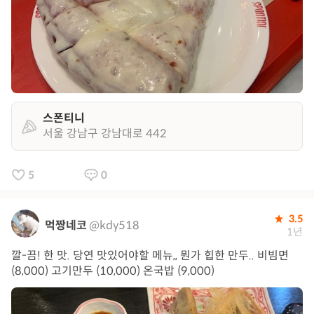
스폰티니
서울 강남구 강남대로 442
5
0
3.5
먹짱네코
@kdy518
1년
깔-끔! 한 맛. 당연 맛있어야할 메뉴,, 뭔가 힙한 만두.. 비빔면
(8,000) 고기만두 (10,000) 온국밥 (9,000)