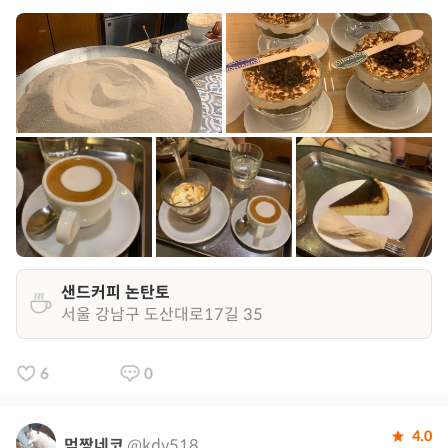
샌드커피 논탄토
서울 강남구 도산대로17길 35
6
0
4.0
먹짱네코
@kdy518