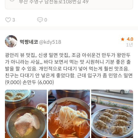
부산 수영구 남천동로108번길 49
3
0
4.0
먹짱네코
@kdy518
1년
광안리 뷰 맛집,, 신생 밀면 맛집,, 조금 아쉬운건 만두가 왕만두
가 아니라는 사실,,, 바다 보면서 먹는 맛 시원허니 기분 좋은 출
발을 할 수 있음. 개인적으로 다대기 넣어 먹는게 훨씬 맛조음.
친구는 다대기 안 넣은게 좋았다함. 근데 입구가 좀 민망스 밀면
(9,000) 손만두 (6,000)