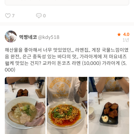
7
0
4.0
먹짱네코
@kdy518
1년
해산물을 좋아해서 너무 맛있었던,,, 라멘집,, 게장 국물느낌이였
음 완전,, 은근 중독성 있는 바다의 맛,, 가라아게에 저 마요네즈
왤케 맛있는 건지? 교카이 돈코츠 라멘 (10,000) 가라아게 (5,
000)