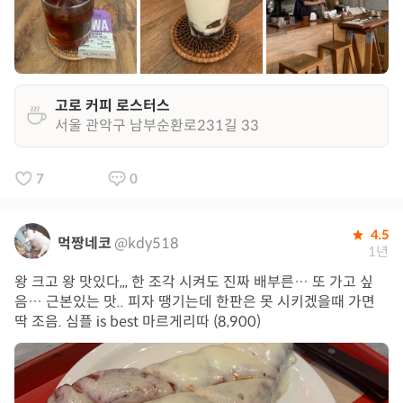
고로 커피 로스터스
서울 관악구 남부순환로231길 33
7
0
4.5
먹짱네코
@kdy518
1년
왕 크고 왕 맛있다,,, 한 조각 시켜도 진짜 배부른… 또 가고 싶
음… 근본있는 맛.. 피자 땡기는데 한판은 못 시키겠을때 가면
딱 조음. 심플 is best 마르게리따 (8,900)