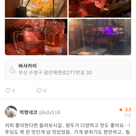
바사카이
부산 수영구 광안해변로277번길 30
3
0
3.5
먹짱네코
@kdy518
1년
커피 좋아한다면 들려보시길.. 원두가 다양하고 맛도 좋아요…!
푸딩도 꽉 찬 맛인게 넘 맛있었음.. 가게 분위기도 편안하고.. 필