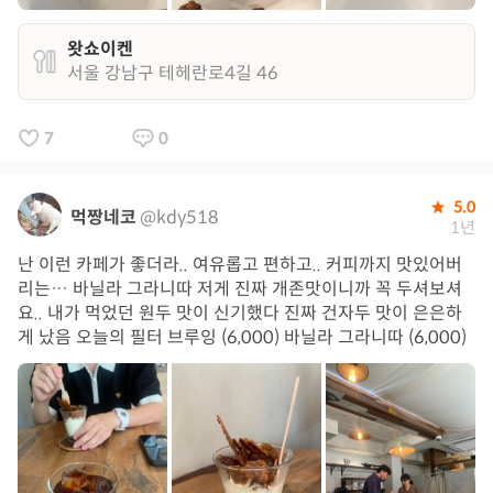
왓쇼이켄
서울 강남구 테헤란로4길 46
7
0
5.0
먹짱네코
@kdy518
1년
난 이런 카페가 좋더라.. 여유롭고 편하고.. 커피까지 맛있어버
리는… 바닐라 그라니따 저게 진짜 개존맛이니까 꼭 두셔보셔
요.. 내가 먹었던 원두 맛이 신기했다 진짜 건자두 맛이 은은하
게 났음 오늘의 필터 브루잉 (6,000) 바닐라 그라니따 (6,000)