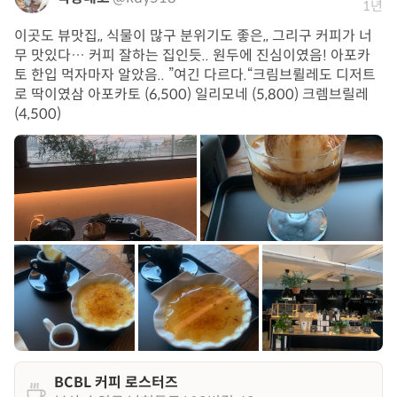
1년
이곳도 뷰맛집,, 식물이 많구 분위기도 좋은,, 그리구 커피가 너
무 맛있다… 커피 잘하는 집인듯.. 원두에 진심이였음! 아포카
토 한입 먹자마자 알았음.. ”여긴 다르다.“크림브륄레도 디저트
로 딱이였삼 아포카토 (6,500) 일리모네 (5,800) 크렘브릴레
(4,500)
BCBL 커피 로스터즈