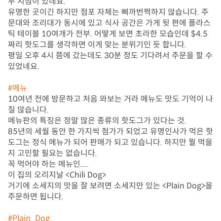
두 지점이 있네요.

유명한 곳이긴 하지만 점포 자체는 삐까번쩍하지 않습니다. 주
문대와 조리대가 동시에 있고 식사 공간은 가게 뒷 편에 플라스
틱 테이블 10여개가 전부. 어떻게 보면 초라한 모습인데 $4.5 
짜리 핫도그를 생각하면 이게 맞는 분위기인 듯 합니다.

평일 오후 4시 쯤에 갔는데도 30분 정도 기다려서 주문을 할 수 
있었네요.

#메뉴
10여년 전에 방문하고 처음 와보는 거라 메뉴도 맛도 기억이 나
질 않습니다.

메뉴판의 특징은 정말 많은 종류의 핫도그가 있다는 것.

85년의 세월 동안 한 가지씩 첨가가 되었고 유명인사가 먹은 핫
도그는 정식 메뉴가 되어 판매가 되고 있습니다. 하지만 뭘 먹을
지 고민할 필요는 없습니다.

꼭 먹어야 하는 메뉴인....

이 집의 오리지날 <Chili Dog>

거기에 소세지의 맛을 잘 보려면 소세지만 있는 <Plain Dog>을 
주문하면 됩니다. 

#Plain_Dog