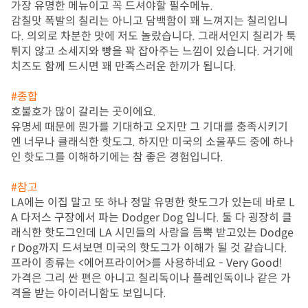
가장 유명한 메뉴이고 꼭 드셔야할 필수메뉴.

감칠맛 폭발의 칠리는 아니고 담백함이 꽤 느껴지는 칠리입니
다. 의외로 차분한 맛에 저도 놀랐습니다. 그래서인지 칠리가 툭 
튀지 않고 소세지와 빵을 꽉 잡아주는 느낌이 있습니다. 거기에 
치즈도 함께 드시면 꽤 만족스러운 한끼가 됩니다.

#종합
호불호가 많이 갈리는 곳이에요.

유명세 때문에 뭔가를 기대하고 오지만 그 기대를 충족시키기
엔 너무나 클래식한 핫도그. 하지만 미국의 소울푸드 중에 하나
인 핫도그를 이해하기에는 참 좋은 경험입니다.

#참고
LA에는 이집 말고 또 하나 정말 유명한 핫도그가 있는데 바로 L
A 다저스 구장에서 파는 Dodger Dog 입니다. 둘 다 굉장히 클
래식한 핫도그인데 LA 시민들의 사랑을 듬뿍 받고있는 Dodge
r Dog까지 드셔보면 미국의 핫도그가 이해가 될 것 같습니다.

프라이 종류는 <에어프라이어>를 사용하네요 - Very Good!

가격은 그리 싼 편은 아니고 칠리독이나 플레인독이나 같은 가
격을 받는 아이러니함도 보입니다. 
