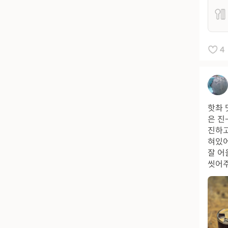
4
핫촤 
은 진
진하고
혀있어
잘 어
씻어주