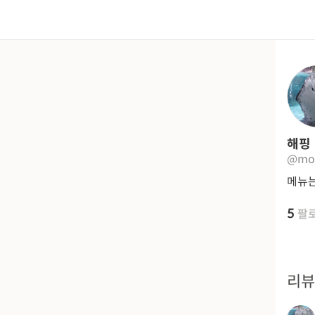
해핑
@mo
메뉴는
5
팔
리