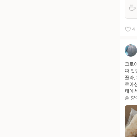
4
크로아
짜 맛
꼴라,
로아상
태에서
플 향