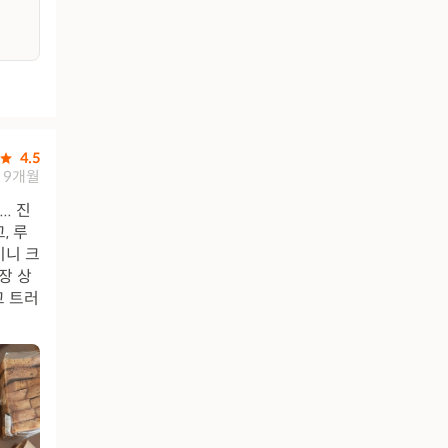
4.5
9개월
. 진
, 루
미니 크
장 상
고 트러