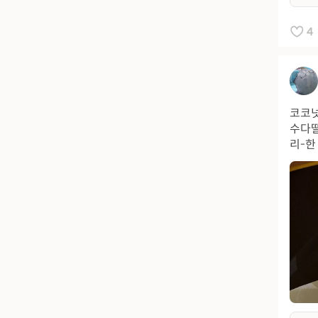
4
코코넛
수다떨
리-한