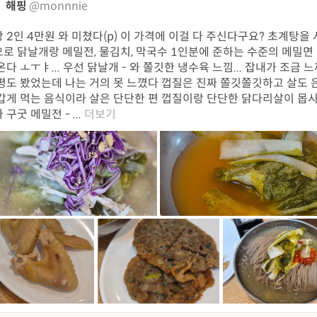
해핑
@monnnie
 2인 4만원 와 미쳤다(p) 이 가격에 이걸 다 주신다구요? 초계탕을
로 닭날개랑 메밀전, 물김치, 막국수 1인분에 준하는 수준의 메밀면
온다 ㅗㅜㅑ... 우선 닭날개 - 와 쫄깃한 냉수육 느낌... 잡내가 조금 
평도 봤었는데 나는 거의 못 느꼈다 껍질은 진짜 쫄깃쫄깃하고 살도 
갑게 먹는 음식이라 살은 단단한 편 껍질이랑 단단한 닭다리살이 몹시
구굿 메밀전 - ...
더보기