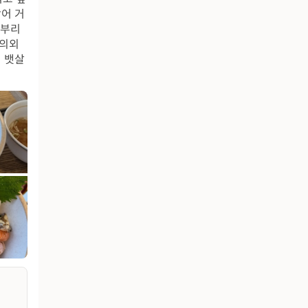
어 거
아부리
 의외
 뱃살