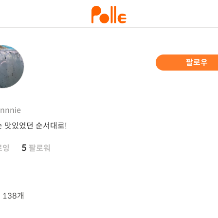
팔로우
nnnie
 맛있었던 순서대로!
5
로잉
팔로워
뷰
138개