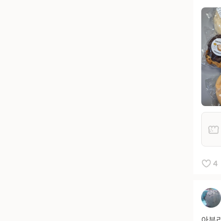
4
아부리