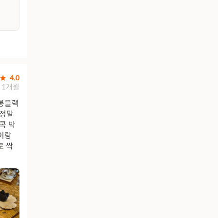
4.0
1개월
 롱블랙
 정말
콕 박
이랑
로 싹