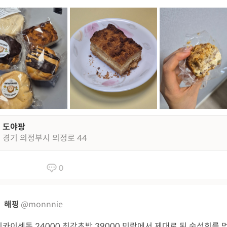
도야팡
경기 의정부시 의정로 44
0
해핑
@monnnie
카이센동 24000 최강초밥 39000 민락에서 제대로 된 숙성회를 