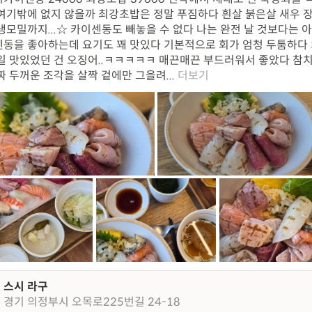
여기밖에 없지 않을까 최강초밥은 정말 푸짐하다 흰살 붉은살 새우 장
냉모밀까지...☆ 카이센동도 빼놓을 수 없다 나는 완전 날 것보다는 
동을 좋아하는데 요기도 꽤 맛있다 기본적으로 회가 엄청 두툼하다
일 맛있었던 건 오징어..ㅋㅋㅋㅋㅋ 매끈매끈 부드러워서 좋았다 참치
짜 두꺼운 조각을 살짝 겉에만 그을려...
더보기
스시 라구
경기 의정부시 오목로225번길 24-18