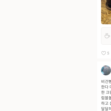
5
비건빵
한다 
한 크
럼블볼
하고 
달달하