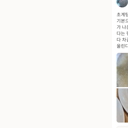
초계탕
기본으
가 나
다는 
다 차
울린다 