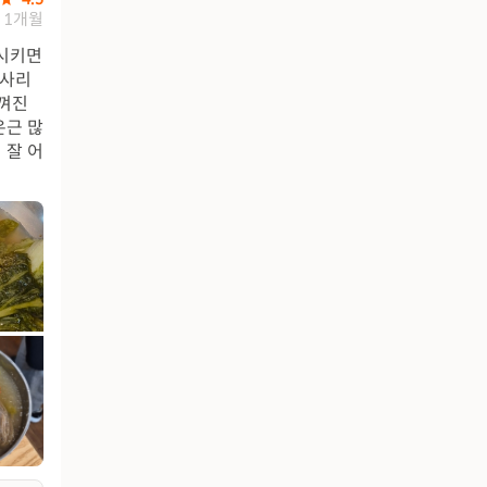
1개월
 시키면
 사리
느껴진
은근 많
 잘 어