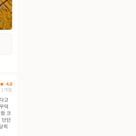
4.0
1개월
신다고
 꾸덕
랑 크
 단단
적당히