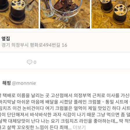
옆집
경기 의정부시 평화로494번길 16
0
해핑
@monnnie
 택배로 이름을 날리는 곳 고산점에서 의정부역 근처로 이사를 가
마지막날 아쉬운 마음에 배달을 시켰당 플레인 크럼블 - 통밀 시트에
림치즈 이건 논비건이다 여기 크럼블은 얼먹이 제일 맛있긴 하다 시트
이 단단해져서 바삭바삭한 과자 식감이 나기 때문 그냥 먹으면 좀 덜
살짝 대체당맛이 난다 나는 요기 크림치즈 라인을 좋아하는데,,, 딱 
고 살짝 꼬오릿한 느낌이 든다 최애...
더보기