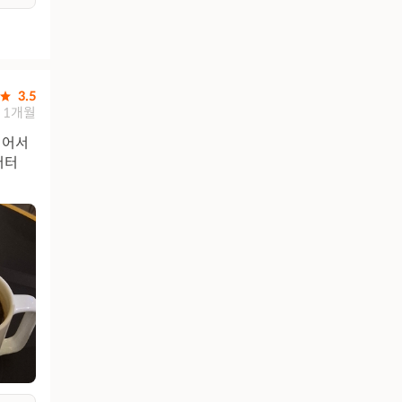
3.5
1개월
넓어서
버터