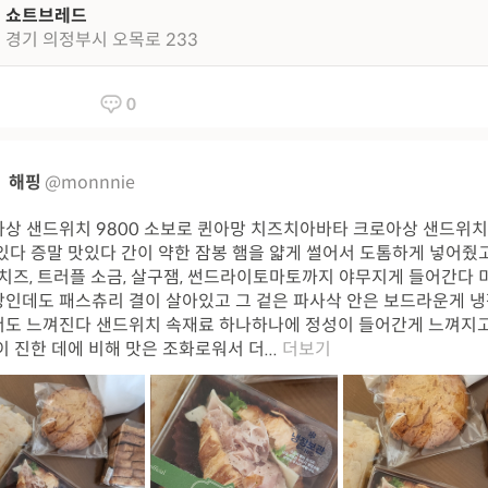
쇼트브레드
경기 의정부시 오목로 233
0
해핑
@monnnie
상 샌드위치 9800 소보로 퀸아망 치즈치아바타 크로아상 샌드위치..
있다 증말 맛있다 간이 약한 잠봉 햄을 얇게 썰어서 도톰하게 넣어줬고
 치즈, 트러플 소금, 살구잼, 썬드라이토마토까지 야무지게 들어간다 
인데도 패스츄리 결이 살아있고 그 겉은 파사삭 안은 보드라운게 냉
도 느껴진다 샌드위치 속재료 하나하나에 정성이 들어간게 느껴지
이 진한 데에 비해 맛은 조화로워서 더...
더보기