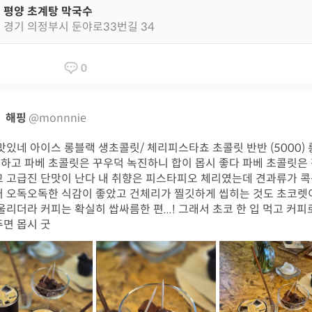
평양 초계탕 막국수
경기 의정부시 둔야로33번길 34
0
해핑
@monnnie
맛있네 아이스 롱블랙 생초콜릿/ 체리피스타쵸 초콜릿 반반 (5000)
-하고 파베 초콜릿은 꾸우덕 녹진하니 합이 몹시 좋다 파베 초콜릿은
 고급진 단맛이 난다 내 취향은 피스타피오 체리였는데 견과류가 콕
 오독오독한 식감이 좋았고 건체리가 찔깃하게 씹히는 것도 초코렛
울리더라 커피는 확실히 쌉싸름한 편...! 그래서 초코 한 입 먹고 커피
면 몹시 굿